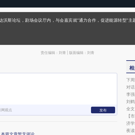
夏季达沃斯论坛，剧场会议厅内，与会嘉宾就“通力合作，促进能源转型”
责任编辑：刘青 | 版面编辑：刘青
相
下周
对话
李强
刘鹤
全文
新网观点
发布
【市
济学
夜读
本篇文章暂无评论