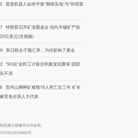
00
普渡机器人如何平衡“脚踏实地”与“仰望星
？
57
特朗普召开矿业圆桌会 拟向关键矿产投
20亿美元(含视频)
09
美日联合干预汇率，为何影响了黄金
32
“90后”农民工讨薪涉刑案发回重审 因部
实不清
36
贵州山脚树矿难致16人死亡近三年 矿长
被罢免全国人大代表
复制及建立镜像等任何使用。
010502034662号