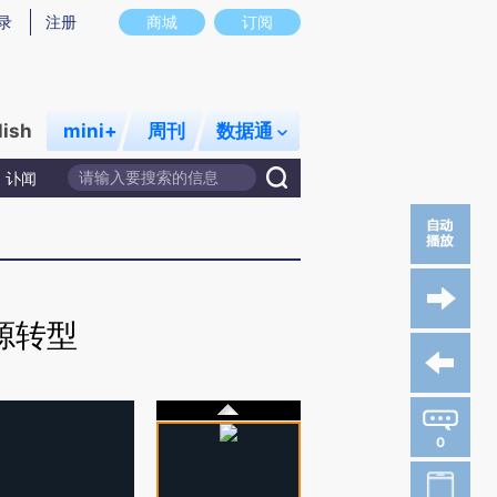
录
注册
商城
订阅
lish
mini+
周刊
数据通
讣闻
源转型
0