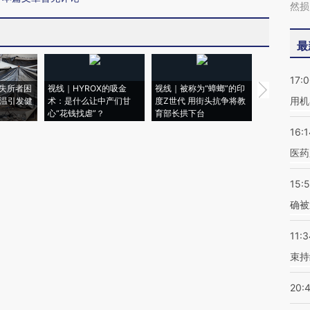
然损
最
17:
失所者困
视线｜HYROX的吸金
视线｜被称为“蟑螂”的印
视线｜“入侵
用机
高温引发健
术：是什么让中产们甘
度Z世代 用街头抗争将教
机”？难民潮
心“花钱找虐”？
育部长拱下台
飞地休达
16:1
医药
15:5
确被
11:3
束持
20: