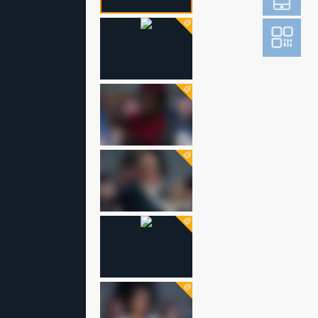
登
成为财新m
图片