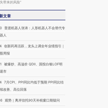
失带来的风险”
新文章
00
普渡机器人张涛：人形机器人不会替代专
”还是“人道危
湖北宜昌局部短时降雨
哈尔滨遭遇短时极端强降
器人
撕裂西班牙
128毫米 紧急转移近
雨 3小时累计雨量超80毫
秘鲁纳斯
4000人
米
13人遇难
4
创新药再活跃，龙头上调全年业绩指引｜
股周报
1
被爆炒、高溢价 QDII、国投白银LOF明
退市
4
7月CPI、PPI同比均低于预期 PPI同比结
续改善、高位回落
46
观势｜离岸信托90天补税窗口期疑问