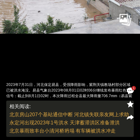
2023年7月31日，河北保定易县，受强降雨影响，紫荆关镇教场村部分区域
1
已被洪水淹没。易县气象台2023年08月01日02时06分继续发布暴雨红色预警
信号：截止到8月1日02时，本次降雨过程全县最大降雨量706.7mm（易县紫
荆关镇），预计今天凌晨到白天，易县全部乡镇仍有降水天气，累积雨量可达
相关阅读:
60-80mm。图：受访者提供
责任编辑：曹艳 | 版面编辑：曹艳
北京房山207个基站通信中断 河北镇失联亲友网上求助
永定河出现2023年1号洪水 天津蓄滞洪区准备泄洪
北京暴雨致丰台小清河桥坍塌 有车辆被洪水冲走