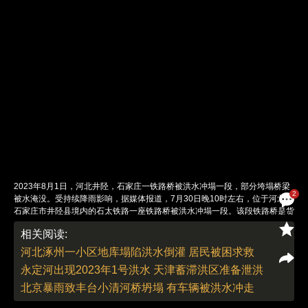
2023年8月1日，河北井陉，石家庄一铁路桥被洪水冲塌一段，部分垮塌桥梁
2
被水淹没。受持续降雨影响，据媒体报道，7月30日晚10时左右，位于河北省
石家庄市井陉县境内的石太铁路一座铁路桥被洪水冲塌一段。该段铁路桥是货
运线路桥，大概垮塌了100米左右，位于井陉县秀林镇跨甘陶河之上，河流上
相关阅读:
游有河北张河湾水库。据悉，石太铁路原名正太铁路，是连接石家庄到太原的
铁路干线，全长243公里，是山西通往京、津、沪和江南各地的主要通道，也
河北涿州一小区地库塌陷洪水倒灌 居民被困求救
是山西省第一条铁路，已有百年历史。图：视觉中国
永定河出现2023年1号洪水 天津蓄滞洪区准备泄洪
责任编辑：李泊静 | 版面编辑：李泊静
北京暴雨致丰台小清河桥坍塌 有车辆被洪水冲走