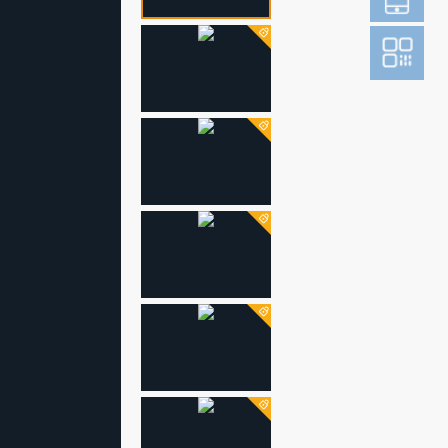
登
成为财新m
图片