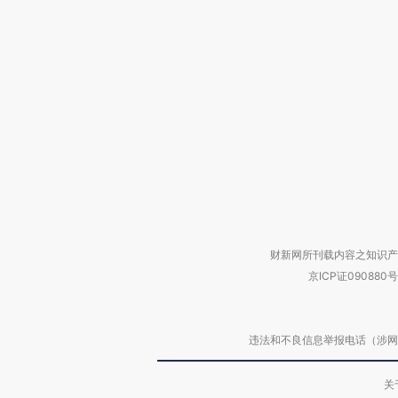
财新网所刊载内容之知识产
京ICP证090880号
违法和不良信息举报电话（涉网络暴力有
关