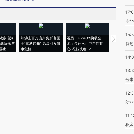
17:
空”
15:
致多瑙河
加沙上百万流离失所者困
视线｜HYROX的吸金
马航飞行员
资超
二战沉船与
于“塑料烤箱” 高温引发健
术：是什么让中产们甘
粒摇头丸 尿
露出
康危机
心“花钱找虐”？
毒品
14:
13:
分事
12:
涉罪
11:1
积金