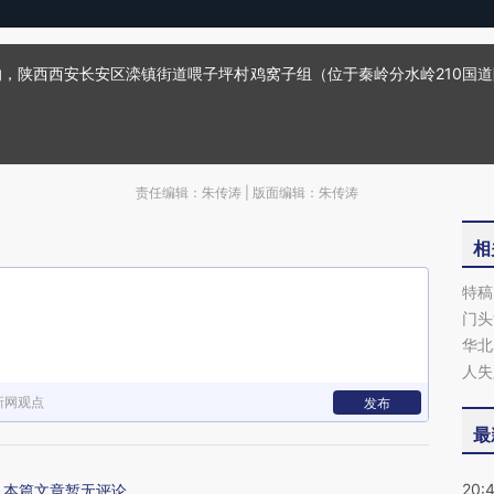
影响，陕西西安长安区滦镇街道喂子坪村鸡窝子组（位于秦岭分水岭210
责任编辑：朱传涛 | 版面编辑：朱传涛
相
特稿
门头
华北
人失
新网观点
发布
最
20:
本篇文章暂无评论