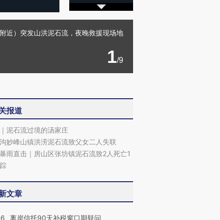
国道附近）突发山洪泥石流，夜晚救援现场地
1
/9
关报道
｜泥石流过境的汤家庄
沟妙峰山镇洪涝泥石流致父女二人失联
暴雨直击｜房山区张坊镇泥石流致2人死亡1
踪
新文章
46
离岸信托90天补税窗口期疑问