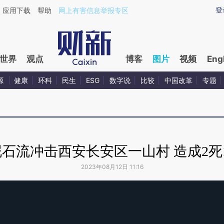
登
应用下载
帮助
网上有害信息举报专区
世界
观点
博客
图片
视频
Eng
源
健康
环科
民生
ESG
数字说
比较
中国改革
专题
石流冲击西安长安区一山村 造成2死
2023年08月12日 11:16