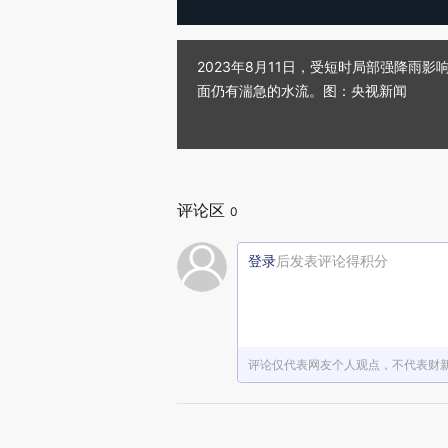
2023年8月11日，受短时局部强降雨
面仍有湍急的水流。图：央视新闻
评论区
0
登录
后发表评论得积分
评论仅代表网友个人观点，不代表财