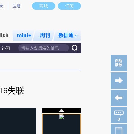
录
注册
商城
订阅
lish
mini+
周刊
数据通
讣闻
16失联
0