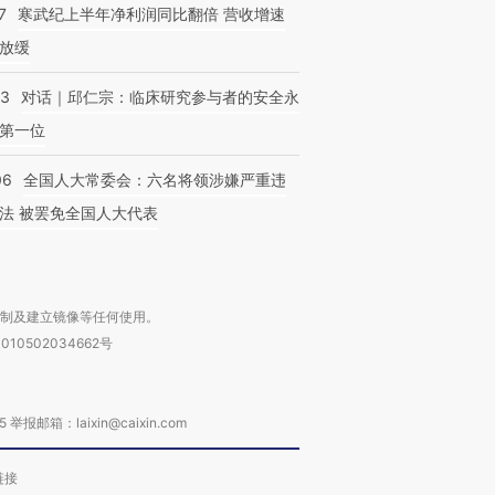
7
寒武纪上半年净利润同比翻倍 营收增速
放缓
53
对话｜邱仁宗：临床研究参与者的安全永
第一位
06
全国人大常委会：六名将领涉嫌严重违
法 被罢免全国人大代表
复制及建立镜像等任何使用。
010502034662号
箱：laixin@caixin.com
链接