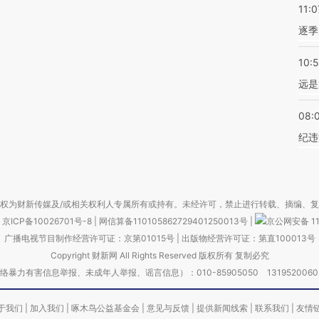
11:0
逐季
10:
远是
08:
纪违
权为财新传媒及/或相关权利人专属所有或持有。未经许可，禁止进行转载、摘编、
京ICP备10026701号-8
|
网信算备110105862729401250013号
|
京公网安备 11
广播电视节目制作经营许可证：京第01015号
|
出版物经营许可证：第直100013号
Copyright 财新网 All Rights Reserved 版权所有 复制必究
害信息举报、未成年人举报、谣言信息）：010-85905050 13195200605 举报邮
于我们
|
加入我们
|
啄木鸟公益基金会
|
意见与反馈
|
提供新闻线索
|
联系我们
|
友情