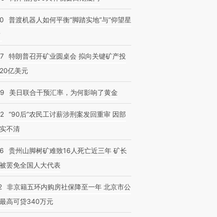
00
普渡机器人如何平衡“脚踏实地”与“仰望星
？
57
特朗普召开矿业圆桌会 拟向关键矿产投
跨国走私7万
视线｜被称为“蟑螂”的印
视线｜“入侵”还是“人道危
20亿美元
检体内含3种
度Z世代 用街头抗争将教
机”？难民潮撕裂西班牙
秘鲁纳斯
育部长拱下台
飞地休达
13人遇难
09
美日联合干预汇率，为何影响了黄金
32
“90后”农民工讨薪涉刑案发回重审 因部
实不清
36
贵州山脚树矿难致16人死亡近三年 矿长
被罢免全国人大代表
2
非京籍五环内购房社保降至一年 北京市公
最高可贷340万元