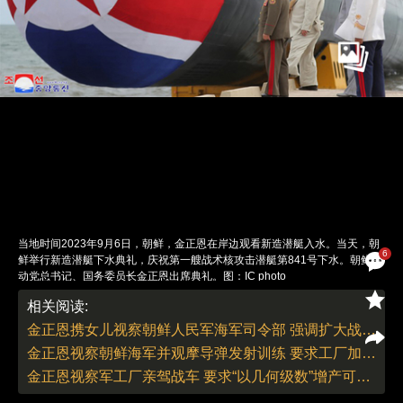
当地时间2023年9月6日，朝鲜，金正恩在岸边观看新造潜艇入水。当天，朝
6
鲜举行新造潜艇下水典礼，庆祝第一艘战术核攻击潜艇第841号下水。朝鲜劳
动党总书记、国务委员长金正恩出席典礼。图：IC photo
责任编辑：陈奕帆（实习） 董德 | 版面编辑：李丛汛
相关阅读:
金正恩携女儿视察朝鲜人民军海军司令部 强调扩大战术核运用
金正恩视察朝鲜海军并观摩导弹发射训练 要求工厂加快战备生产
金正恩视察军工厂亲驾战车 要求“以几何级数”增产可控火箭炮弹