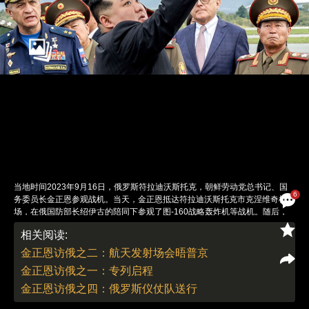
当地时间2023年9月16日，俄罗斯符拉迪沃斯托克，朝鲜劳动党总书记、国
6
务委员长金正恩参观战机。当天，金正恩抵达符拉迪沃斯托克市克涅维奇机
场，在俄国防部长绍伊古的陪同下参观了图-160战略轰炸机等战机。随后，
一行人登上俄太平洋舰队“沙波什尼科夫元帅”号护卫舰。图：视觉中国
相关阅读:
责任编辑：朱传涛 董德 | 版面编辑：朱传涛
金正恩访俄之二：航天发射场会晤普京
金正恩访俄之一：专列启程
金正恩访俄之四：俄罗斯仪仗队送行