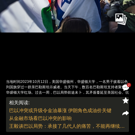
当地时间2023年10月12日，美国华盛顿州，华盛顿大学，一名男子披着以色
2
列国旗穿过一群亲巴勒斯坦示威者。当天下午，数百名巴勒斯坦支持者聚集在
华盛顿大学红场。过去一周，巴以局势前途未卜，其矛盾蔓延至美国社会。抗
议不仅发生在白宫和政府大厦前，异见学生间的冲突也越演越烈。当地时间
相关阅读:
2023年10月14日，路透社报道指出，许多美国大学已成为巴以双方抗议活动
的爆发点，包括哈佛大学、哥伦比亚大学、耶鲁大学、斯坦福大学和宾夕法尼
巴以冲突或升级令金油暴涨 伊朗角色成油价关键
亚大学等精英高校都卷入这场“争议旋涡”，学生之间的对立关系达到白热化。
从金融市场看巴以冲突的影响
在这些大学里，各自支持巴以双方的学生群体紧张对峙，哥伦比亚大学一度封
锁校园。图：Chin Hei Leung/视觉中国
王毅谈巴以局势：承接了几代人的痛苦，不能再继续下去了
责任编辑：刘青、董德 | 版面编辑：刘青