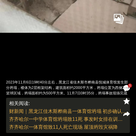
2023年11月6日19时40分左右，黑龙江省佳木斯市桦南县悦城体育馆发生部
5
分坍塌，楼体为2层框架结构，建筑面积约2000平方米，坍塌位置为西侧2楼
篮球区域，坍塌面积约为500平方米。11月7日0时35分，坍塌事故现场完成
救援。事故发生时，现场共有7人，其中3人自行脱险，1人轻伤，3人遇难。
相关阅读:
此前2023年7月23日下午，黑龙江省齐齐哈尔市三十四中体育馆发生坍塌事
故，造成11人死亡。图：事故视频截图
财新闻｜黑龙江佳木斯桦南县一体育馆坍塌 初步确认3人被困
责任编辑：董德 | 版面编辑：刘青
齐齐哈尔一中学体育馆坍塌致11死 事发时女排在训练（更新）
齐齐哈尔一体育馆致11人死亡现场 屋顶坍毁灾祸降