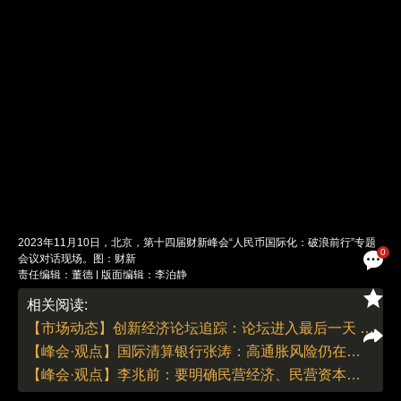
2023年11月10日，北京，第十四届财新峰会“人民币国际化：破浪前行”专题
0
会议对话现场。图：财新
责任编辑：董德 | 版面编辑：李泊静
相关阅读:
【市场动态】创新经济论坛追踪：论坛进入最后一天 COP28气候峰会成为主要议题
【峰会·观点】国际清算银行张涛：高通胀风险仍在持续 需采取政策重塑金融稳定性
【峰会·观点】李兆前：要明确民营经济、民营资本、民营企业家存在的必要性、必然性和长期性