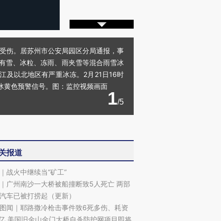
员受伤。居苏州市公安局园区分局通报，事
南有雪、冰粒、冻雨、雨夹雪等混合雨雪冰
江及以北地区有严重冰冻。2月21日16时
结冰黄色预警信号。图：监控视频画面
1
/5
关报道
｜战火中继续当“矿工”
｜广州南沙一大桥被船撞断致5人死亡 两部
汽车已被打捞起（更新）
图闻｜耶路撒冷枪击事件致6死多伤、耗资
17亿 美国旧金山金门大桥自杀防护网项目即将