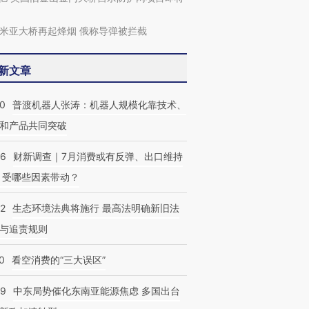
米亚大桥再起烽烟 俄称导弹被拦截
新文章
00
普渡机器人张涛：机器人规模化靠技术、
和产品共同突破
56
财新调查｜7月消费或有反弹、出口维持
 受哪些因素带动？
跨国走私7万
视线｜HYROX的吸金
视线｜被
检体内含3种
术：是什么让中产们甘
泽连斯基密集出访美英 索
度Z世代
42
生态环境法典将施行 最高法明确新旧法
心“花钱找虐”？
要防空导弹“救急”
育部长拱
与追责规则
0
看空消费的“三大误区”
59
中东局势催化东南亚能源焦虑 多国出台