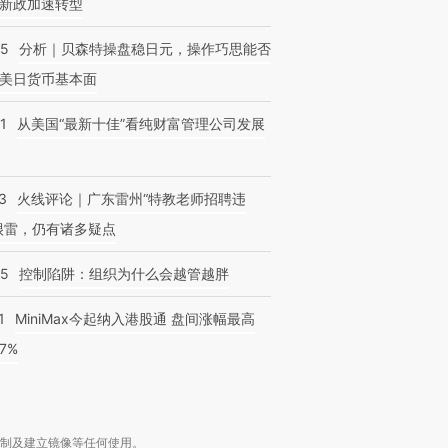
新政加速转型
05
分析｜贝森特操盘稳日元，操作巧思能否
美日货币基本面
1
从美国“最新十佳”看纯财富管理公司发展
3
火线评论｜广东雷州“特教老师招聘违
很雷，仍有诸多疑点
05
控制陷阱：组织为什么会越管越胖
1
MiniMax今起纳入港股通 盘间涨幅最高
77%
复制及建立镜像等任何使用。