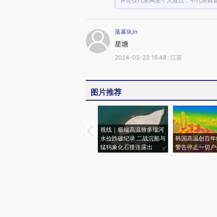
评论仅代表网友个人观点，不代表财
落幕9Un
星塘
2024-02-23 16:48 · 江苏
图片推荐
视线｜极端高温致多瑙河
水位跌破纪录 二战沉船与
韩国高温创百年
猛犸象化石接连露出
警告停止一切户