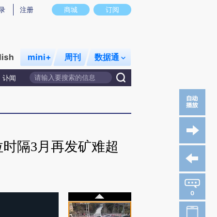
录
注册
商城
订阅
lish
mini+
周刊
数据通
讣闻
时隔3月再发矿难超
0