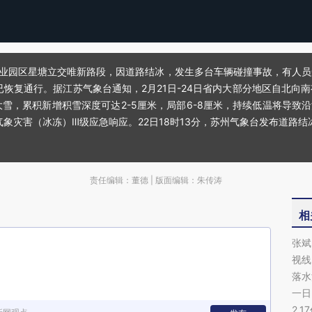
苏州工业园区星塘立交唯新路段，因道路结冰，发生多台车辆碰撞事故，有人
已恢复通行。据江苏气象台通知，2月21日-24日省内大部分地区自北向
，累积新增积雪深度可达2-5厘米，局部6-8厘米，持续低温将导致沿
气象灾害（冰冻）Ⅲ级应急响应。22日18时13分，苏州气象台发布道路
责任编辑：董德 | 版面编辑：朱传涛
相
张斌
视线
落水
一日
2.