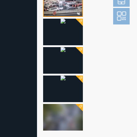
登
成为财新m
图片