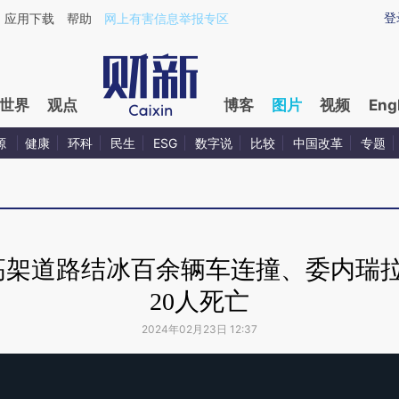
登
应用下载
帮助
网上有害信息举报专区
世界
观点
博客
图片
视频
Eng
源
健康
环科
民生
ESG
数字说
比较
中国改革
专题
高架道路结冰百余辆车连撞、委内瑞拉
20人死亡
2024年02月23日 12:37