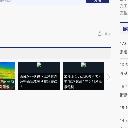
新网观点
发布
完工
克里
最
·
回复
17:
渠道
16:
强劲
西班牙休达进入紧急状态
加沙上百万流离失所者困
马航飞行员
纪录 当局
数千非法移民从摩洛哥闯
于“塑料烤箱” 高温引发健
粒摇头丸 尿
16:
外活动
入
康危机
毒品
衔接
15:1
14: