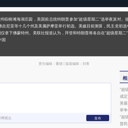
达州棕榈滩海湖庄园，美国前总统特朗普参加“超级星期二”选举夜派对。
弗吉尼亚等十几个州及美属萨摩亚举行初选。美媒目前测算，民主党初选
利仅拿下佛蒙特州。美联社报道认为，拜登和特朗普将各自在“超级星期二
中国
责任编辑：董德 | 版面编辑：刘青
相
“超
成定
美最
举争
“超
新网观点
发布
普民