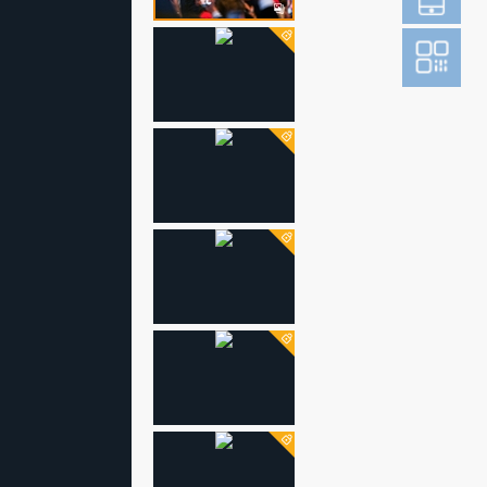
登
成为财新m
图片