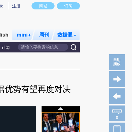
录
注册
商城
订阅
lish
mini+
周刊
数据通
讣闻
占据优势有望再度对决
0