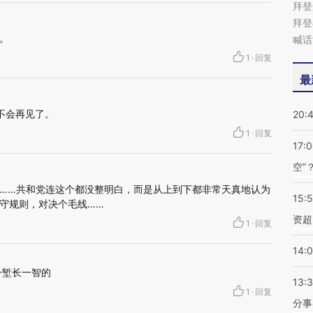
拜登
拜登
。
喊话
1
·
回复
最
不会再见了。
20:
1
·
回复
17:
空”
……共和党连这个都没整明白，而是从上到下都非常天真地认为
15:
守规则，对决个毛线……
资超
1
·
回复
14:
一堑长一智的
13:
1
·
回复
分事