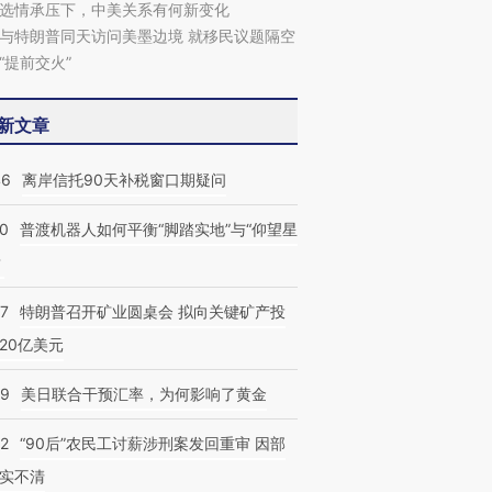
选情承压下，中美关系有何新变化
与特朗普同天访问美墨边境 就移民议题隔空
“提前交火”
新文章
46
离岸信托90天补税窗口期疑问
00
普渡机器人如何平衡“脚踏实地”与“仰望星
？
57
特朗普召开矿业圆桌会 拟向关键矿产投
20亿美元
09
美日联合干预汇率，为何影响了黄金
32
“90后”农民工讨薪涉刑案发回重审 因部
实不清