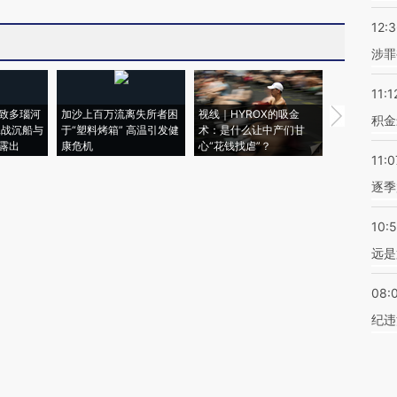
12:
涉罪
11:1
致多瑙河
加沙上百万流离失所者困
视线｜HYROX的吸金
马航飞行员
积金
二战沉船与
于“塑料烤箱” 高温引发健
术：是什么让中产们甘
粒摇头丸 尿
露出
康危机
心“花钱找虐”？
毒品
11:0
逐季
10:
远是
08:
纪违