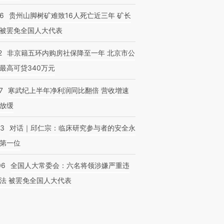
36
贵州山脚树矿难致16人死亡近三年 矿长
被罢免全国人大代表
2
非京籍五环内购房社保降至一年 北京市公
跨国走私7万
视线｜被称为“蟑螂”的印
视线｜“入侵”还是“人道危
最高可贷340万元
检体内含3种
度Z世代 用街头抗争将教
机”？难民潮撕裂西班牙
秘鲁纳斯
育部长拱下台
飞地休达
13人遇难
7
寒武纪上半年净利润同比翻倍 营收增速
放缓
53
对话｜邱仁宗：临床研究参与者的安全永
第一位
06
全国人大常委会：六名将领涉嫌严重违
法 被罢免全国人大代表