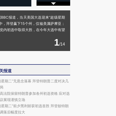
据BBC报道，当天美国大选迎来“超级星期
中，拜登赢下15个州，仅输美属萨摩亚；
”党内初选中取得大胜，在今年大选中有望
1
/14
关报道
级星期二”无悬念落幕 拜登特朗普二度对决几
局
高法院保留特朗普参加各州初选资格 应对选
议展现谨慎立场
级星期二”前夕黑利斩获初选首胜 拜登较特朗
调落后幅度拉大