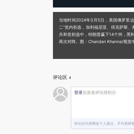
当地时间2024年3月5日，美国佛罗里
二”党内初选，加利福尼亚、得克萨斯、
共和党初选中，特朗普赢下14个州，黑
再次对阵。图：Chandan Khanna/视觉
评论区
4
登录
后发表评论得积分
评论仅代表网友个人观点，不代表财