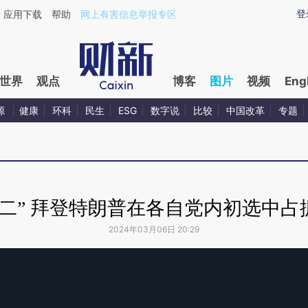
登
应用下载
帮助
网上有害信息举报专区
世界
观点
博客
图片
视频
Eng
源
健康
环科
民生
ESG
数字说
比较
中国改革
专题
二” 拜登特朗普在各自党内初选中
2024年03月06日 20:29