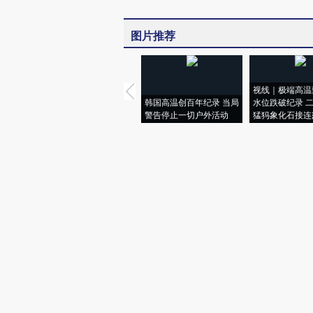
图片推荐
视线｜极端高温
韩国高温创百年纪录 当局
水位跌破纪录 
警告停止一切户外活动
猛犸象化石接连