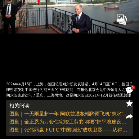
2024年4月15日，上海，德国总理朔尔茨发表讲话。4月14日至16日，德国总
0
理朔尔茨对中国进行为期三天的正式访问，在抵达北京会见中方领导人之前，
朔尔茨先后访问了重庆、上海两地。这是朔尔茨自2021年12月就任德国总理
以来第二次访问中国，也是今年首位访华的西方大国领导人。图：Michael
相关阅读:
Kappeler/视觉中国
责任编辑：董德 | 版面编辑：李丛汛
图集｜一天雨量超一年 阿联酋遭极端降雨飞机“趟水”车辆被淹
图集｜金正恩为万套住宅竣工剪彩 称要“把平壤建设成世界一流文明城市”
图集｜张伟丽赢下UFC“中国德比”成功卫冕——从得到、失去到守住的金腰带