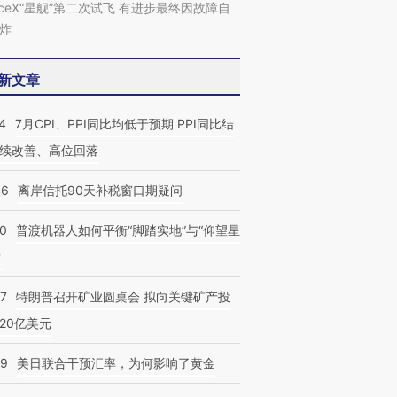
aceX“星舰”第二次试飞 有进步最终因故障自
炸
新文章
4
7月CPI、PPI同比均低于预期 PPI同比结
续改善、高位回落
46
离岸信托90天补税窗口期疑问
00
普渡机器人如何平衡“脚踏实地”与“仰望星
？
57
特朗普召开矿业圆桌会 拟向关键矿产投
”还是“人道危
湖北宜昌局部短时降雨
哈尔滨遭遇短时极端强降
20亿美元
撕裂西班牙
128毫米 紧急转移近
雨 3小时累计雨量超80毫
秘鲁纳斯
4000人
米
13人遇难
09
美日联合干预汇率，为何影响了黄金