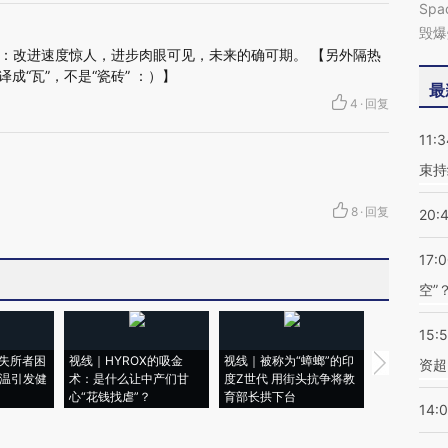
Sp
毁爆
：改进速度惊人，进步肉眼可见，未来的确可期。 【另外隔热
s)一般翻译成“瓦”，不是“瓷砖” ：）】
最
4
·
回复
11:3
束持
8
·
回复
20:
17:
空”
15:
失所者困
视线｜HYROX的吸金
视线｜被称为“蟑螂”的印
视线｜“入侵
资超
高温引发健
术：是什么让中产们甘
度Z世代 用街头抗争将教
机”？难民潮
心“花钱找虐”？
育部长拱下台
飞地休达
14: