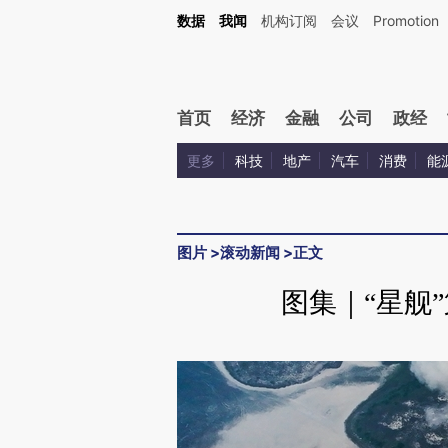
数据
我闻
机构订阅
会议
Promotion
首页
经济
金融
公司
政经
更多
科技
地产
汽车
消费
能
图片
>
滚动新闻
>
正文
图集｜“星舰