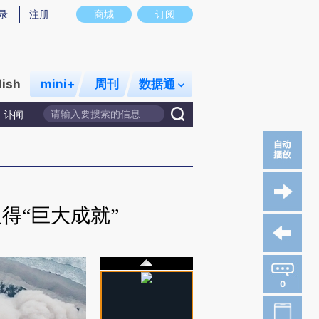
录
注册
商城
订阅
lish
mini+
周刊
数据通
讣闻
得“巨大成就”
0