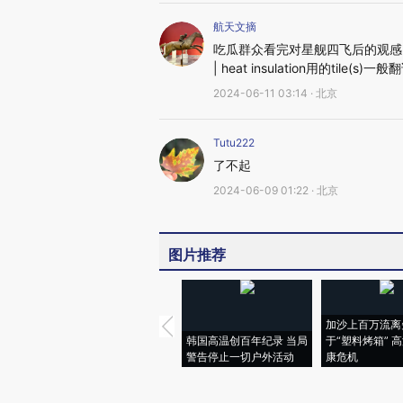
航天文摘
吃瓜群众看完对星舰四飞后的观感
| heat insulation用的tile(
2024-06-11 03:14 · 北京
Tutu222
了不起
2024-06-09 01:22 · 北京
图片推荐
加沙上百万流离
韩国高温创百年纪录 当局
于“塑料烤箱” 
警告停止一切户外活动
康危机