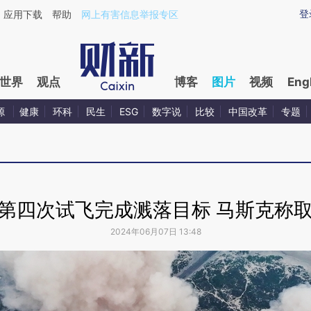
登
应用下载
帮助
网上有害信息举报专区
世界
观点
博客
图片
视频
Eng
源
健康
环科
民生
ESG
数字说
比较
中国改革
专题
”第四次试飞完成溅落目标 马斯克称取
2024年06月07日 13:48