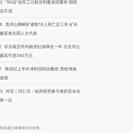
32
“90后”农民工讨薪涉刑案发回重审 因部
实不清
36
贵州山脚树矿难致16人死亡近三年 矿长
被罢免全国人大代表
2
非京籍五环内购房社保降至一年 北京市公
最高可贷340万元
7
寒武纪上半年净利润同比翻倍 营收增速
放缓
53
对话｜邱仁宗：临床研究参与者的安全永
第一位
复制及建立镜像等任何使用。