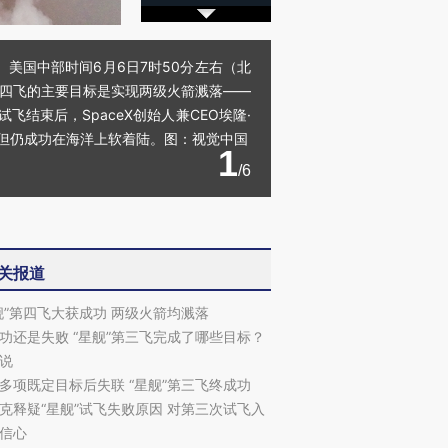
。美国中部时间6月6日7时50分左右（北
”第四飞的主要目标是实现两级火箭溅落——
飞结束后，SpaceX创始人兼CEO埃隆·
受损，但仍成功在海洋上软着陆。图：视觉中国
1
/6
关报道
舰”第四飞大获成功 两级火箭均溅落
功还是失败 “星舰”第三飞完成了哪些目标？
说
多项既定目标后失联 “星舰”第三飞终成功
克释疑“星舰”试飞失败原因 对第三次试飞入
信心