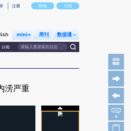
录
注册
商城
订阅
lish
mini+
周刊
数据通
讣闻
内涝严重
0