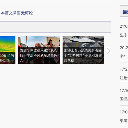
最
本篇文章暂无评论
21:0
生手
20:
西班牙休达进入紧急状态
加沙上百万流离失所者困
视线｜HYR
纪录 当局
数千非法移民从摩洛哥闯
于“塑料烤箱” 高温引发健
术：是什么
半年
外活动
入
康危机
心“花钱找虐
17:2
注册
17:1
国品
17:
渠道