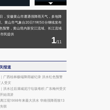
20日，安徽黄山市遭遇强降雨天气，多地降
黄山市气象台20日11时50分继续发布
红色预警，黄山境内新安江流域、长江流域
心市民提供
1
/11
关报道
｜广西桂林极端降雨破纪录 洪水红色预警
万人受灾
｜洪水过后满城泥泞垃圾堆积 广东梅州受灾
开始清淤
漓江现1998年来最大洪水 华南强降雨致13
7失联