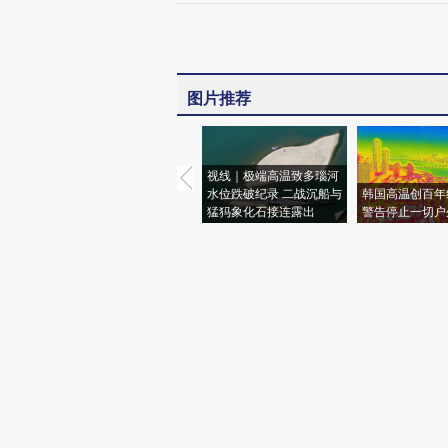
图片推荐
视线｜极端高温致多瑙河
水位跌破纪录 二战沉船与
韩国高温创百年
猛犸象化石接连露出
警告停止一切户