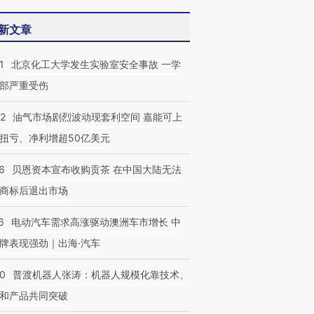
新文章
1
北京化工大学发生实验室安全事故 一学
部严重受伤
22
油气市场剧烈波动现套利空间 嘉能可上
OX的吸金
马航飞行员跨国走私7万
视线｜被称为“蟑螂”的印
让中产们甘
粒摇头丸 尿检体内含3种
度Z世代 用街头抗争将教
秘鲁纳斯
扭亏、净利增超50亿美元
”？
毒品
育部长拱下台
13人遇难
6
贝恩资本宣布收购贡茶 在中国大陆无法
商标后退出市场
6
电动汽车需求高涨驱动澳洲车市增长 中
牌表现强劲｜出海·汽车
00
普渡机器人张涛：机器人规模化靠技术、
和产品共同突破