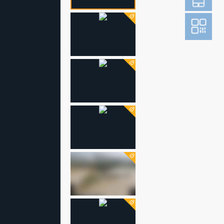
登
成为财新m
图片