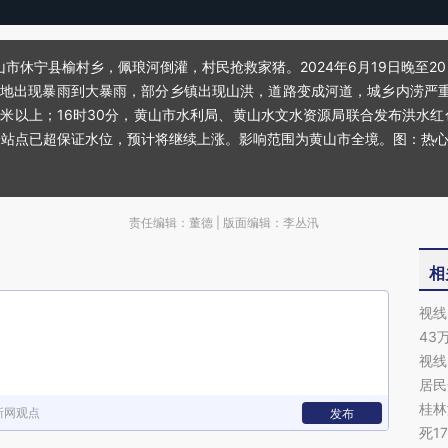
黄山市休宁县榆村乡，佩琅河倒灌，村民抢救家猪。2024年6月19日晚至
等地出现暴雨到大暴雨，部分乡镇出现山洪，道路变成河道，城乡内涝严重。
毫米以上；16时30分，黄山市水利局、黄山水文水资源局联合发布洪水
分站点已超保证水位，预计将继续上涨。影响范围为黄山市全境。图：热
责任编辑：董德 | 版面编辑：李丛汛
相
视线
43
视线
居民
桂林
新网观点
发布
死1