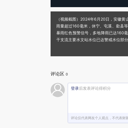
（视频截图）2024年6月20日，安徽
雨量超过160毫米，休宁、屯溪、歙县
暴雨红色预警信号，多地降雨已达160
干支流主要水文站水位已达警戒水位部
评论区
0
登录
后发表评论得积分
评论仅代表网友个人观点，不代表财