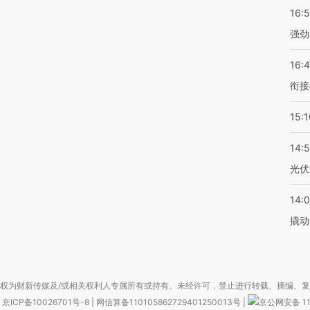
16:
强劲
16:
衔接
15:1
14:
光伏
14:
撬动
权为财新传媒及/或相关权利人专属所有或持有。未经许可，禁止进行转载、摘编、
京ICP备10026701号-8
|
网信算备110105862729401250013号
|
京公网安备 11