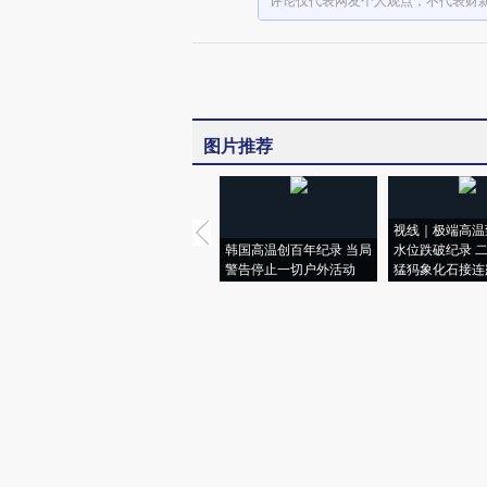
评论仅代表网友个人观点，不代表财
图片推荐
视线｜极端高温
韩国高温创百年纪录 当局
水位跌破纪录 
警告停止一切户外活动
猛犸象化石接连