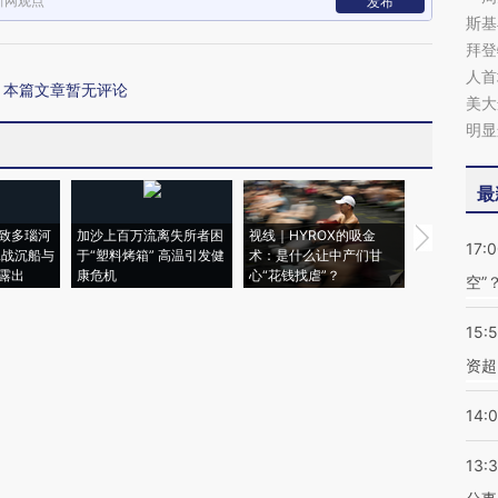
新网观点
发布
斯基
拜登
人首
本篇文章暂无评论
美大
明显
最
致多瑙河
加沙上百万流离失所者困
视线｜HYROX的吸金
马航飞行员
17:
二战沉船与
于“塑料烤箱” 高温引发健
术：是什么让中产们甘
粒摇头丸 尿
露出
康危机
心“花钱找虐”？
毒品
空”
15:
资超
14:
13: