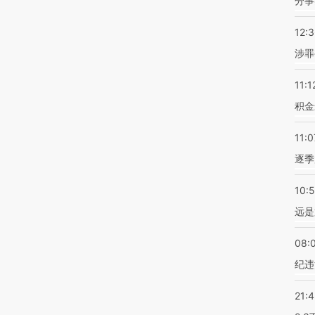
分事
12:
涉罪
11:1
积金
11:0
逐季
10:
远是
08:
纪违
21: