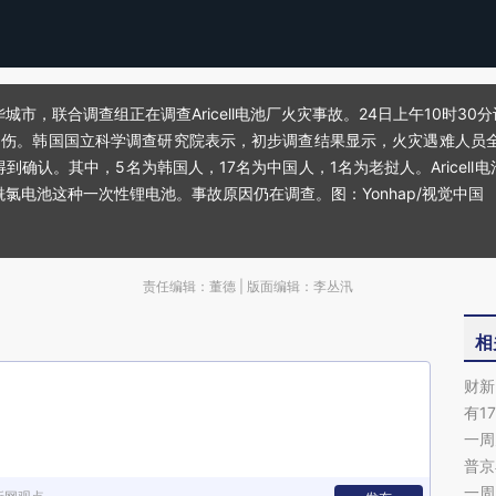
华城市，联合调查组正在调查Aricell电池厂火灾事故。24日上午10时3
受伤。韩国国立科学调查研究院表示，初步调查结果显示，火灾遇难人员全部
认。其中，5名为韩国人，17名为中国人，1名为老挝人。Aricell电池厂
氯电池这种一次性锂电池。事故原因仍在调查。图：Yonhap/视觉中国
责任编辑：董德 | 版面编辑：李丛汛
相
财新
有1
一周
普京
一周