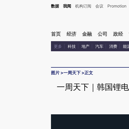
数据
我闻
机构订阅
会议
Promotion
首页
经济
金融
公司
政经
更多
科技
地产
汽车
消费
能
图片
>
一周天下
>
正文
一周天下｜韩国锂电