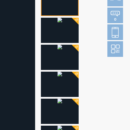
0
登
成为财新m
图片