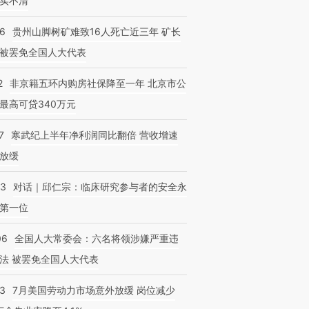
实不清
36
贵州山脚树矿难致16人死亡近三年 矿长
被罢免全国人大代表
2
非京籍五环内购房社保降至一年 北京市公
最高可贷340万元
7
寒武纪上半年净利润同比翻倍 营收增速
放缓
53
对话｜邱仁宗：临床研究参与者的安全永
第一位
06
全国人大常委会：六名将领涉嫌严重违
法 被罢免全国人大代表
43
7月美国劳动力市场意外放缓 岗位减少