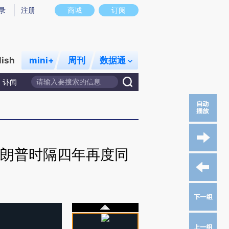
录
注册
商城
订阅
lish
mini+
周刊
数据通
讣闻
特朗普时隔四年再度同