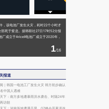
0分许，该电池厂发生火灾，耗时22个小时才
死于窒息。据韩联社27日17时52分报
成立于Aricell电池厂成立于2020年，
1
/16
关报道
闻｜韩国一电池工厂发生火灾 韩方初步确认
7名中国人遇难
天下：南方多地遭暴雨洪水袭击、时隔24年
再访朝
天下：河南等地遭遇干旱、G7峰会开幕泽连