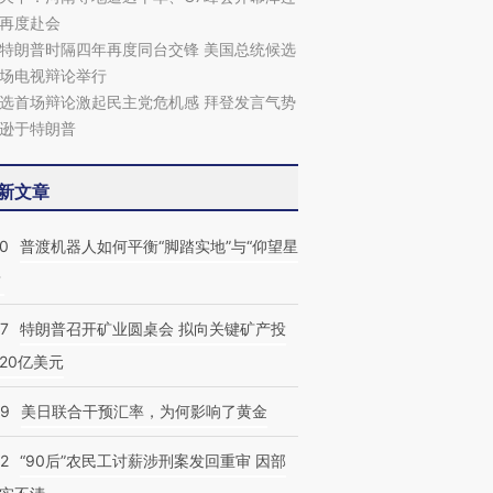
再度赴会
特朗普时隔四年再度同台交锋 美国总统候选
场电视辩论举行
选首场辩论激起民主党危机感 拜登发言气势
逊于特朗普
新文章
跨国走私7万
视线｜被称为“蟑螂”的印
视线｜“入侵”还是“人道危
00
普渡机器人如何平衡“脚踏实地”与“仰望星
检体内含3种
度Z世代 用街头抗争将教
机”？难民潮撕裂西班牙
秘鲁纳斯
育部长拱下台
飞地休达
13人遇难
？
57
特朗普召开矿业圆桌会 拟向关键矿产投
20亿美元
09
美日联合干预汇率，为何影响了黄金
32
“90后”农民工讨薪涉刑案发回重审 因部