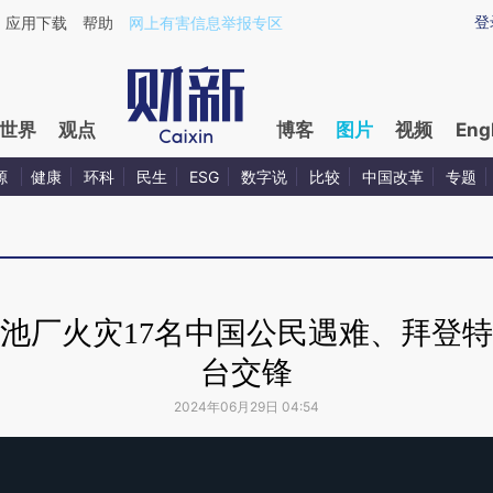
登
应用下载
帮助
网上有害信息举报专区
世界
观点
博客
图片
视频
Eng
源
健康
环科
民生
ESG
数字说
比较
中国改革
专题
池厂火灾17名中国公民遇难、拜登
台交锋
2024年06月29日 04:54