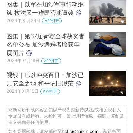
图集｜以军在加沙军事行动继
续 拉法又一难民营地遭袭
2024年05月29日
APP打开
图集｜第67届荷赛全球获奖者
名单公布 加沙遇难者照获年
度图片
2024年04月18日
APP打开
视线｜巴以冲突百日：加沙已
无安全之地 和平依旧渺茫
2024年01月15日
APP打开
财新网所刊载内容之知识产权为财新传媒及/或相关权利人
专属所有或持有。未经许可，禁止进行转载、摘编、复制及
建立镜像等任何使用。
如有意愿转载，请发邮件至
hello@caixin.com
，获得书面