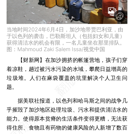
当地时间2024年6月4日，加沙地带贾巴利亚，由
于以色列的袭击，巴勒斯坦人（包括妇女和儿童）
获得清洁水的机会有限，一名儿童坐在那里排队。
图：Mahmoud Zaki Salem Issa/视觉中国
【财新网】
在加沙拥挤的帐篷营地，孩子们穿
着凉鞋，趟过被污水污染的水域，攀爬日益增高的
垃圾堆。人们在麻袋覆盖的坑里解决个人卫生问
题。
据美联社报道，以色列和哈马斯之间的战争几
乎摧毁了加沙地区处理垃圾、污水和提供清洁水的
能力。使得原本贫瘠的生活条件变得更糟，无法获
得住所、食物且有药物的健康风险的人新增了数百