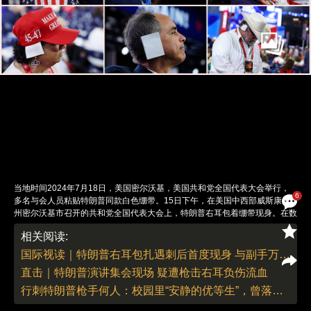
当地时间2024年7月18日，美国密尔沃基，美国共和党全国代表大会举行，
6
多名与会人员粘贴特朗普同款白色绷带。15日下午，在美国中西部威斯康星
州密尔沃基市召开的共和党全国代表大会上，特朗普右耳包着绷带现身。在数
天前遭到枪击而幸存的前总统特朗普，以压倒性优势收到了半数以上共和党全
相关阅读:
国代表的选票，被正式提名为2024年美国总统选举共和党候选人。图：IC
photo
国际视读｜特朗普右耳包扎遇刺后首度现身 与副手万斯同台亮相共和党全国大会
责任编辑：董德 | 版面编辑：李丛汛
直击｜特朗普演讲集会现场 疑遭枪击右耳负伤流血
行刺特朗普枪手何人：校园里“安静的优等生”，曾落选高中步枪队