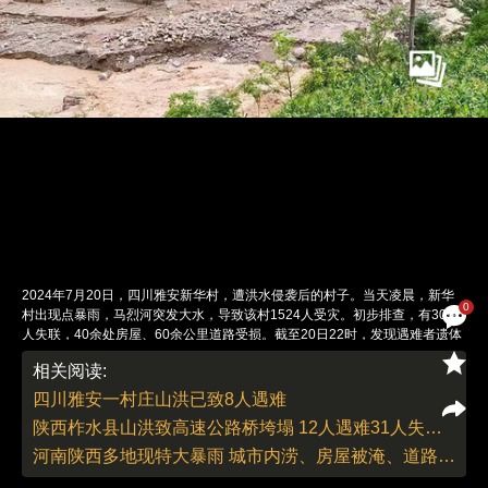
2024年7月20日，四川雅安新华村，遭洪水侵袭后的村子。当天凌晨，新华
0
村出现点暴雨，马烈河突发大水，导致该村1524人受灾。初步排查，有30余
人失联，40余处房屋、60余公里道路受损。截至20日22时，发现遇难者遗体
8具，另有12人受伤。图：采访对象提供
相关阅读:
责任编辑：董德 | 版面编辑：朱传涛
四川雅安一村庄山洪已致8人遇难
陕西柞水县山洪致高速公路桥垮塌 12人遇难31人失联（更新）
河南陕西多地现特大暴雨 城市内涝、房屋被淹、道路中断