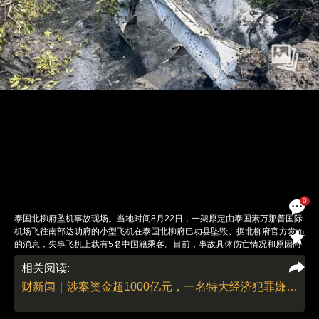
0
泰国北柳府坠机事故现场。当地时间8月22日，一架原定由泰国素万那普国际
机场飞往南部达叻府的小型飞机在泰国北柳府巴功县坠毁。据北柳府官方发布
的消息，失事飞机上载有5名中国籍乘客。目前，事故具体伤亡情况和原因尚
未公布。22日晚，泰国北柳府府尹就该起坠机事故召开新闻发布会。府尹在
相关阅读:
会上通报，机上共载有9人，其中7名乘客和2名飞行员。图：央视新闻
责任编辑：董德 | 版面编辑：刘青
财新闻｜涉案资金超1000亿元，一名特大经济犯罪嫌疑人从泰国被成功引渡