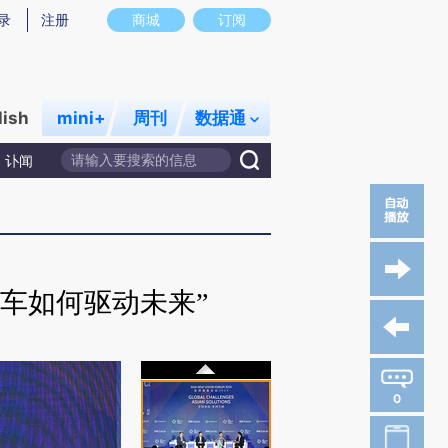
录
注册
商城
订阅
lish
mini+
周刊
数据通
讣闻
车如何驱动未来”
0