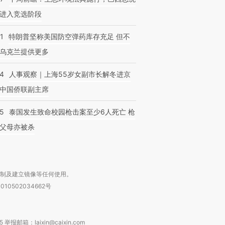
进入竞选阶段
1
特朗普坚称美国防空弹药库存充足 但不
乌克兰提供更多
24
人事观察｜上海55岁女副市长解冬进京
中国侨联副主席
45
泰国发生致命校园枪击案至少6人死亡 枪
父母亦被杀
复制及建立镜像等任何使用。
010502034662号
箱：laixin@caixin.com