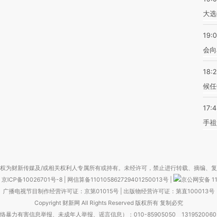
大选
19:0
会向
18:
候任
17:
手祖
权为财新传媒及/或相关权利人专属所有或持有。未经许可，禁止进行转载、摘编、
京ICP备10026701号-8
|
网信算备110105862729401250013号
|
京公网安备 11
广播电视节目制作经营许可证：京第01015号
|
出版物经营许可证：第直100013号
Copyright 财新网 All Rights Reserved 版权所有 复制必究
害信息举报、未成年人举报、谣言信息）：010-85905050 13195200605 举报邮