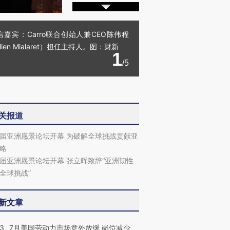
嘉宾：Carro联合创始人兼CEO陈伟程
 Mialaret）担任主持人。图：财新
1
/5
关报道
届亚洲愿景论坛开幕 为破解全球挑战贡献亚
略
届亚洲愿景论坛开幕 张立晖致辞“亚洲韧性
全球挑战”
新文章
43
7月美国劳动力市场意外放缓 岗位减少