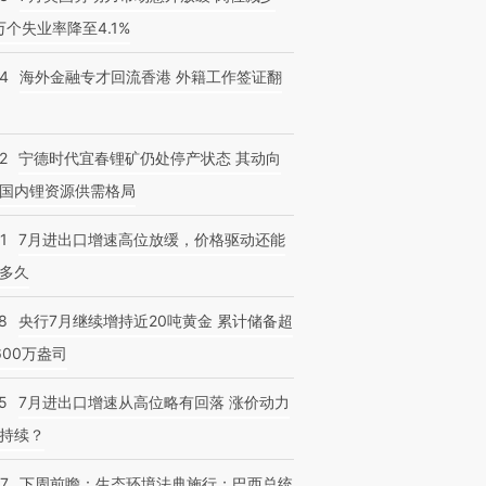
3万个失业率降至4.1%
14
海外金融专才回流香港 外籍工作签证翻
跨国走私7万
视线｜被称为“蟑螂”的印
视线｜“入侵”还是“人道危
2
宁德时代宜春锂矿仍处停产状态 其动向
检体内含3种
度Z世代 用街头抗争将教
机”？难民潮撕裂西班牙
秘鲁纳斯
育部长拱下台
飞地休达
13人遇难
国内锂资源供需格局
1
7月进出口增速高位放缓，价格驱动还能
多久
8
央行7月继续增持近20吨黄金 累计储备超
600万盎司
5
7月进出口增速从高位略有回落 涨价动力
持续？
07
下周前瞻：生态环境法典施行；巴西总统