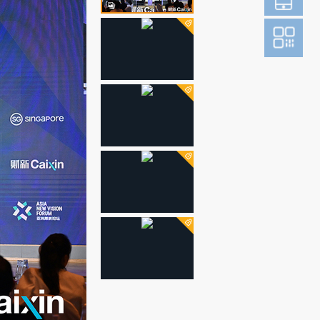
登
成为财新m
图片