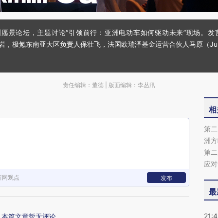
洲愿景论坛，主题讨论“引领前行：亚洲电动车如何驱动未来”现场。发言
朱岩，极氪东南亚大区负责人保壮飞，法国欧瑞泽基金运营合伙人马原（Julien
责任编辑：董德 | 版面编辑：李丛汛
相
第二
洲方
第二
应对
新网观点
发布
最
21:
本篇文章暂无评论