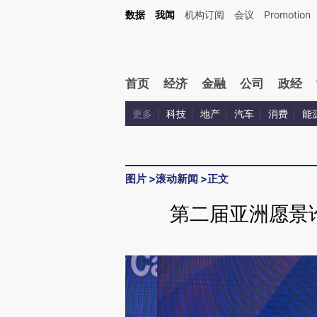
数据
我闻
机构订阅
会议
Promotion
首页
经济
金融
公司
政经
更多
科技
地产
汽车
消费
能
图片
>
滚动新闻
>
正文
第二届亚洲愿景