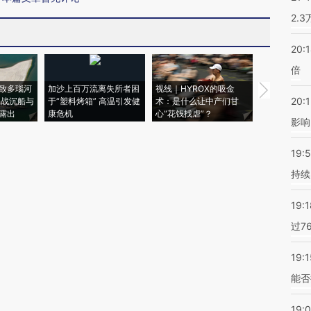
2.
20:
倍
致多瑙河
加沙上百万流离失所者困
视线｜HYROX的吸金
马航飞行员
20:1
二战沉船与
于“塑料烤箱” 高温引发健
术：是什么让中产们甘
粒摇头丸 尿
露出
康危机
心“花钱找虐”？
毒品
影响
19:5
持续
19:1
过7
19:1
能否
19: