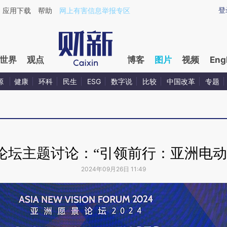
登
应用下载
帮助
网上有害信息举报专区
世界
观点
博客
图片
视频
Eng
源
健康
环科
民生
ESG
数字说
比较
中国改革
专题
论坛主题讨论：“引领前行：亚洲电动
2024年09月26日 11:49