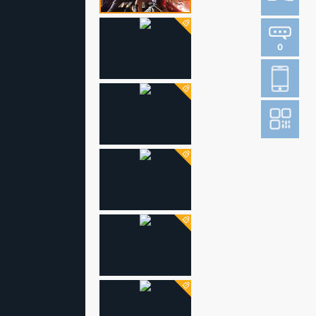
0
登
成为财新m
图片