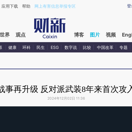
登
应用下载
帮助
网上有害信息举报专区
世界
观点
博客
图片
视频
Eng
源
健康
环科
民生
ESG
数字说
比较
中国改革
专题
战事再升级 反对派武装8年来首次攻
2024年12月02日 11:36