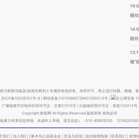
14:
撬动
14:0
路径
13:1
规”
权为财新传媒及/或相关权利人专属所有或持有。未经许可，禁止进行转载、摘编、
京ICP备10026701号-8
|
网信算备110105862729401250013号
|
京公网安备 11
广播电视节目制作经营许可证：京第01015号
|
出版物经营许可证：第直100013号
Copyright 财新网 All Rights Reserved 版权所有 复制必究
害信息举报、未成年人举报、谣言信息）：010-85905050 13195200605 举报邮
于我们
|
加入我们
|
啄木鸟公益基金会
|
意见与反馈
|
提供新闻线索
|
联系我们
|
友情