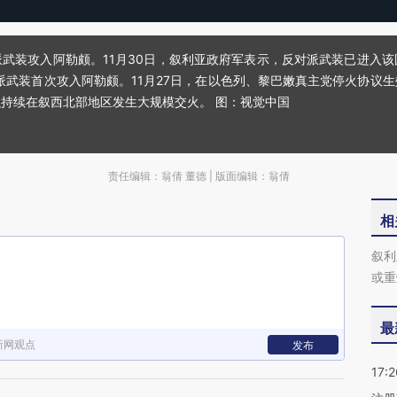
对派武装攻入阿勒颇。11月30日，叙利亚政府军表示，反对派武装已进
对派武装首次攻入阿勒颇。11月27日，在以色列、黎巴嫩真主党停火协议
持续在叙西北部地区发生大规模交火。 图：视觉中国
责任编辑：翁倩 董德 | 版面编辑：翁倩
相
叙利
或重
最
新网观点
发布
17:2