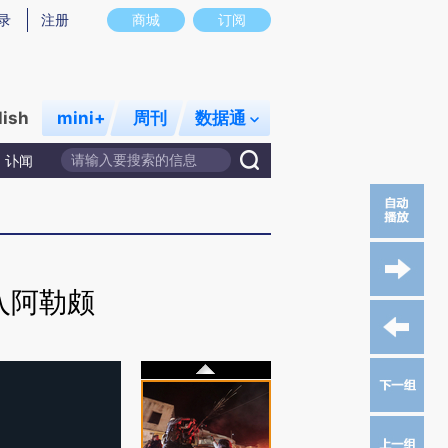
录
注册
商城
订阅
lish
mini+
周刊
数据通
讣闻
入阿勒颇