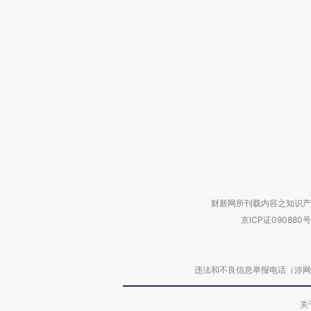
财新网所刊载内容之知识产
京ICP证090880号
违法和不良信息举报电话（涉网络暴力有
关