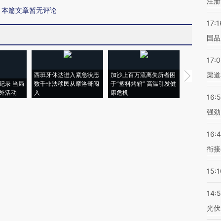
注册
本篇文章暂无评论
17:1
国品
17:
渠道
西班牙休达进入紧急状态
加沙上百万流离失所者困
马航飞行员
纪录 当局
数千非法移民从摩洛哥闯
于“塑料烤箱” 高温引发健
粒摇头丸 尿
外活动
入
康危机
毒品
16:
强劲
16:
衔接
15:1
14:
光伏