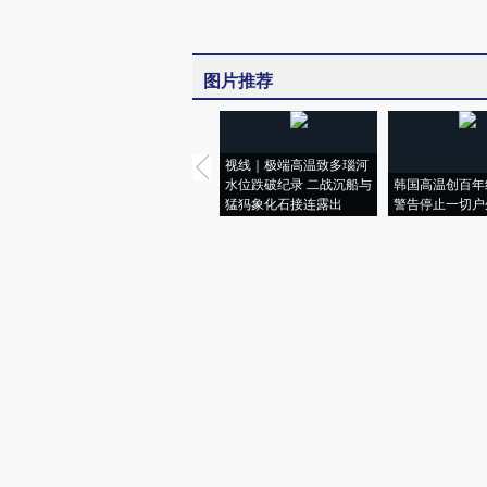
图片推荐
视线｜极端高温致多瑙河
水位跌破纪录 二战沉船与
韩国高温创百年
猛犸象化石接连露出
警告停止一切户