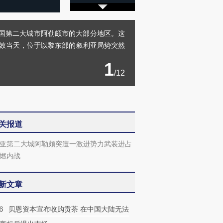
入该国第二大城市阿勒颇市的大部分地区。这
生效当天，位于以黎东部的叙利亚局势突然
1
/12
关报道
亚第二大城阿勒颇突遭一激进势力武装进占
燃内战
新文章
6
贝恩资本宣布收购贡茶 在中国大陆无法