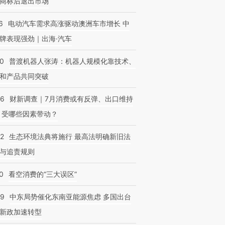
商标后退出市场
6
电动汽车需求高涨驱动澳洲车市增长 中
牌表现强劲｜出海·汽车
00
普渡机器人张涛：机器人规模化靠技术、
和产品共同突破
跨国走私7万
视线｜HYROX的吸金
视线｜被
检体内含3种
术：是什么让中产们甘
泽连斯基密集出访美英 索
度Z世代
心“花钱找虐”？
要防空导弹“救急”
育部长拱
56
财新调查｜7月消费或有反弹、出口维持
 受哪些因素带动？
42
生态环境法典将施行 最高法明确新旧法
与追责规则
0
看空消费的“三大误区”
59
中东局势催化东南亚能源焦虑 多国出台
新政加速转型