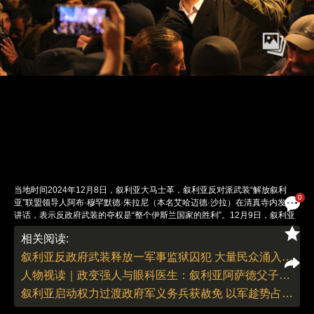
当地时间2024年12月8日，叙利亚大马士革，叙利亚反对派武装“解放叙利
0
亚”联盟领导人阿布·穆罕默德·朱拉尼（本名艾哈迈德·沙拉）在清真寺内发表
讲话，表示反政府武装的夺权是“整个伊斯兰国家的胜利”。12月9日，叙利亚
反对派授权“叙利亚救国政府”的穆罕默德·巴希尔组建过渡政府，职权期限暂定
相关阅读:
至2025年3月1日。公开资料显示，“叙利亚救国政府”是在叙反对派武装“解放
叙利亚”联盟（又译“沙姆解放组织”）的支持下于2017年成立，“解放叙利亚”联
叙利亚反政府武装释放一军事监狱囚犯 大量民众涌入寻找亲人
盟被认为是此次击败叙利亚政府军的主力之一。 图：IC photo
人物视读｜政变强人与眼科医生：叙利亚阿萨德父子铁腕总统
责任编辑：翁倩 董德 | 版面编辑：翁倩
叙利亚启动权力过渡政府军义务兵获赦免 以军趁势占领戈兰高地缓冲区