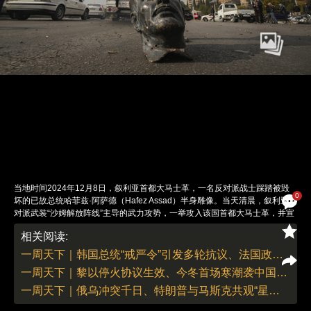
当地时间2024年12月8日，叙利亚首都大马士革，一名反对派战士踩踏被毁
0
坏的已故总统哈菲兹·阿萨德（Hafez Assad）半身雕像。当天清晨，叙利亚反
对派武装“沙姆解放阵线”主导的武力攻势，一举攻入该国首都大马士革，并宣
布巴沙尔·阿萨德（Bashar al-Assad）领导的叙利亚政府垮台。 图：视觉中
相关阅读:
国
责任编辑：翁倩 董德 | 版面编辑：翁倩
一周天下｜韩国总统“戒严令”引发多轮抗议、法国政府1962年以来首次被议会推翻
一周天下｜黎以停火协议生效、今冬首场寒潮袭中国大部地区
一周天下｜俄乌冲突千日、特朗普与马斯克共观“星舰”试飞