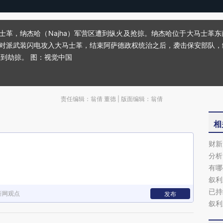
大马士革，纳杰哈（Najha）军营区遭到纵火及抢掠。纳杰哈位于大马士
反对派武装闪电攻入大马士革，结束阿萨德政权统治之后，袭击保安部队
到劫掠。 图：视觉中国
责任编辑：翁倩 董德 | 版面编辑：翁倩
相
财新
分析
有哪
叙利
已持
新网观点
发布
叙利