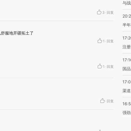
与战
3
·
回复
20:
半年
么舒服地开疆拓土了
17:2
1
·
回复
注册
17:1
1
·
回复
国品
17:
渠道
·
回复
16:
强劲