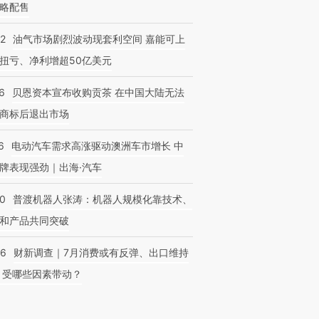
略配售
22
油气市场剧烈波动现套利空间 嘉能可上
扭亏、净利增超50亿美元
6
贝恩资本宣布收购贡茶 在中国大陆无法
商标后退出市场
6
电动汽车需求高涨驱动澳洲车市增长 中
牌表现强劲｜出海·汽车
00
普渡机器人张涛：机器人规模化靠技术、
和产品共同突破
56
财新调查｜7月消费或有反弹、出口维持
 受哪些因素带动？