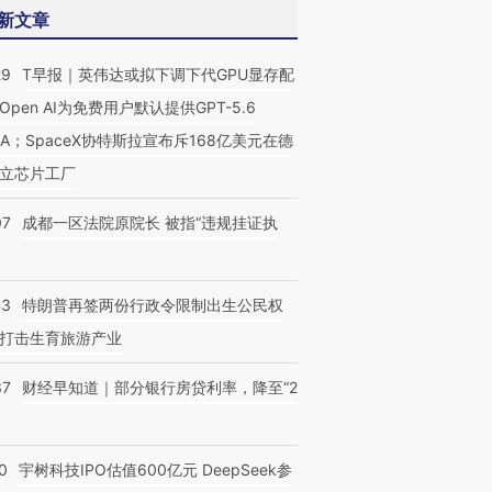
新文章
29
T早报｜英伟达或拟下调下代GPU显存配
Open AI为免费用户默认提供GPT-5.6
NA；SpaceX协特斯拉宣布斥168亿美元在德
立芯片工厂
07
成都一区法院原院长 被指“违规挂证执
43
特朗普再签两份行政令限制出生公民权
打击生育旅游产业
37
财经早知道｜部分银行房贷利率，降至“2
0
宇树科技IPO估值600亿元 DeepSeek参