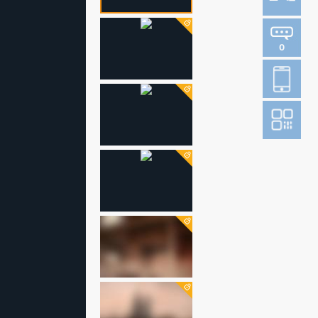
0
登
成为财新m
图片