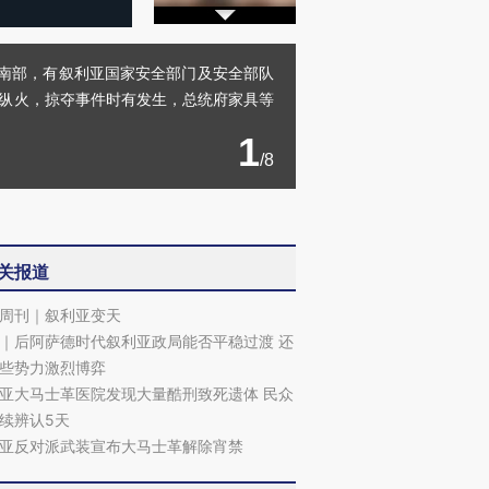
革东南部，有叙利亚国家安全部门及安全部队
，纵火，掠夺事件时有发生，总统府家具等
1
/8
关报道
周刊｜叙利亚变天
｜后阿萨德时代叙利亚政局能否平稳过渡 还
些势力激烈博弈
亚大马士革医院发现大量酷刑致死遗体 民众
续辨认5天
亚反对派武装宣布大马士革解除宵禁