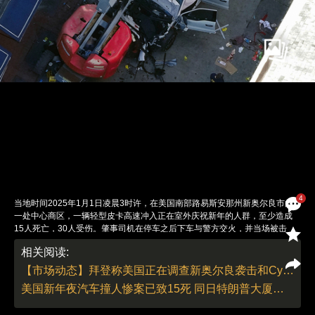
4
当地时间2025年1月1日凌晨3时许，在美国南部路易斯安那州新奥尔良市的
一处中心商区，一辆轻型皮卡高速冲入正在室外庆祝新年的人群，至少造成
15人死亡，30人受伤。肇事司机在停车之后下车与警方交火，并当场被击
毙。新奥尔良事件调查当局表示，在肇事车辆内发现了一面ISIS的旗帜。车内
相关阅读:
还放有武器和简易爆炸装置。这辆福特皮卡是嫌疑人临时租赁的可能性较大。
此外，在事发地附近的多个地点，也发现了类似爆炸物。 图：视觉中国
【市场动态】拜登称美国正在调查新奥尔良袭击和Cybertruck爆炸事件
责任编辑：翁倩 董德 | 版面编辑：翁倩
美国新年夜汽车撞人惨案已致15死 同日特朗普大厦门前特斯拉卡车爆炸