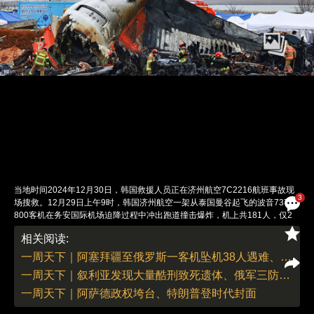
当地时间2024年12月30日，韩国救援人员正在济州航空7C2216航班事故现
3
场搜救。12月29日上午9时，韩国济州航空一架从泰国曼谷起飞的波音737-
800客机在务安国际机场迫降过程中冲出跑道撞击爆炸，机上共181人，仅2
名机组人员生还。初步调查报告显示这架客机下降过程中遭遇鸟击并出现起落
相关阅读:
架故障，最终以机腹着陆并撞上跑道尽头的水泥围墙，飞机除机尾外几乎全部
烧毁。这是韩国有史以来伤亡最严重的一次境内空难，韩国政府宣布全国哀悼
一周天下｜阿塞拜疆至俄罗斯一客机坠机38人遇难、德国圣诞市集车辆冲撞致5死超200伤
7天，政府和公共机构降半旗志哀。图：视觉中国
一周天下｜叙利亚发现大量酷刑致死遗体、俄军三防部队司令被炸身亡
责任编辑：翁倩 董德 | 版面编辑：翁倩
一周天下｜阿萨德政权垮台、特朗普登时代封面