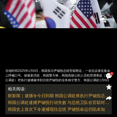
当地时间2025年1月6日，韩国首尔尹锡悦总统官邸附近，一名抗议者在集会
4
上呼喊口号。据最新消息，韩国警方称，韩国高级公职人员犯罪调查处（简称
公调处）把执行逮捕被停职总统尹锡悦的业务移交警方。韩国公调处1月6日
发布公告称，已于5日晚向韩国警察厅国家调查本部发送了对尹锡悦逮捕令执
相关阅读:
行的全权委托公文。当地时间6日，韩国警察厅国家调查本部表示，将继续就
尹锡悦逮捕令的执行与韩国高级公职人员犯罪调查处（公调处）进行协商。韩
财新闻｜逮捕令今日到期 韩国公调处将执行尹锡悦总统逮捕令业务移交给警方
国警方随后表示，尹锡悦逮捕令执行的主体应是公调处，警方认为不宜由警方
韩国公调处逮捕尹锡悦行动失败 与总统卫队在官邸对峙5小时
来执行。韩国警方随后还表示，正在考虑在再次抓捕尹锡悦时逮捕阻拦人员。
图：Lee Jae-Won/视觉中国
韩国史上首次下令逮捕现任总统 尹锡悦命运仍陷未知
责任编辑：董德 | 版面编辑：董德