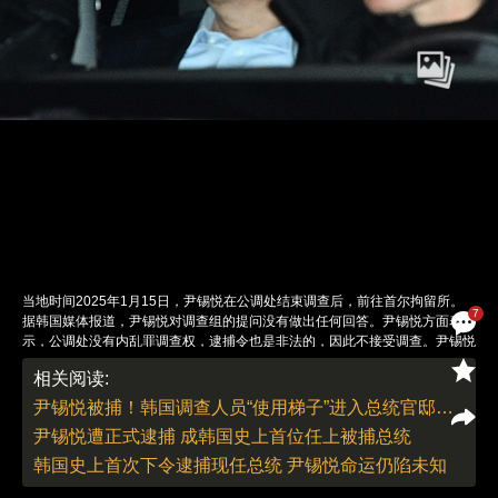
当地时间2025年1月15日，尹锡悦在公调处结束调查后，前往首尔拘留所。
7
据韩国媒体报道，尹锡悦对调查组的提问没有做出任何回答。尹锡悦方面表
示，公调处没有内乱罪调查权，逮捕令也是非法的，因此不接受调查。尹锡悦
方面还拒绝公调处在调查期间录音录像。 图：视觉中国
相关阅读:
责任编辑：翁倩 董德 | 版面编辑：翁倩
尹锡悦被捕！韩国调查人员“使用梯子”进入总统官邸内院
尹锡悦遭正式逮捕 成韩国史上首位任上被捕总统
韩国史上首次下令逮捕现任总统 尹锡悦命运仍陷未知