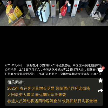
2025年2月4日，旅客在河北省邯郸火车站检票进站。中国国家铁路集团有限
10
公司消息，2月3日正月初六，全国铁路发送旅客1645.4万人次，刷新春运单
日旅客发送量历史纪录。2月4日正月初七，全国铁路预计发送旅客1690万人
次，计划加开旅客列车2196列。图：视觉中国
相关阅读:
责任编辑：刘青 董德 | 版面编辑：刘青
2025年春运客运量增长明显 民航票价同环比微降
大回暖变大降温 春运期间寒潮来袭
春运人员流动将遇四种客流叠加 铁路民航日均客量增幅将收窄