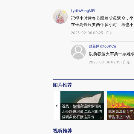
LydiaWongMEL
记得小时候春节跟着父母返乡，坐
在坐高铁只要两个多小时，再也不
2025-02-06 00:25 · 广东
财新网友to0KCu
以前春运火车票一票难求
2025-02-06 02:15 · 广东
图片推荐
视线｜极端高温致多瑙河
水位跌破纪录 二战沉船与
韩国高温创百年
猛犸象化石接连露出
警告停止一切户
视听推荐