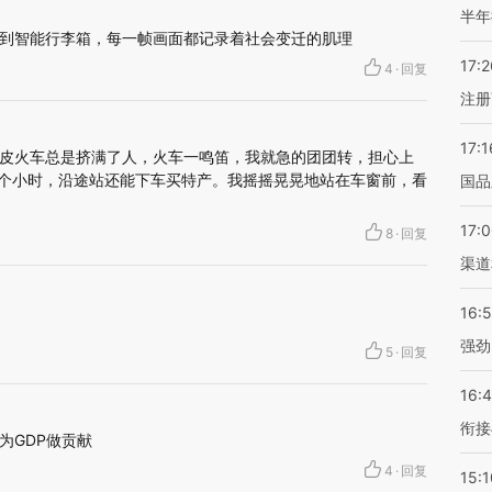
半年
到智能行李箱，每一帧画面都记录着社会变迁的肌理
17:2
4
·
回复
注册
17:1
皮火车总是挤满了人，火车一鸣笛，我就急的团团转，担心上
五个小时，沿途站还能下车买特产。我摇摇晃晃地站在车窗前，看
国品
17:
8
·
回复
渠道
16:
强劲
5
·
回复
16:
衔接
为GDP做贡献
4
·
回复
15:1