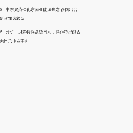
59
中东局势催化东南亚能源焦虑 多国出台
新政加速转型
05
分析｜贝森特操盘稳日元，操作巧思能否
美日货币基本面
OX的吸金
马航飞行员跨国走私7万
视线｜被称为“蟑螂”的印
让中产们甘
粒摇头丸 尿检体内含3种
度Z世代 用街头抗争将教
秘鲁纳斯
”？
毒品
育部长拱下台
13人遇难