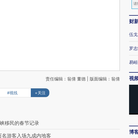
财
伍戈
罗志
易峘
视
责任编辑：翁倩 董德 | 版面编辑：翁倩
#视线
+关注
三峡移民的春节记录
博
万名游客入场九成内地客