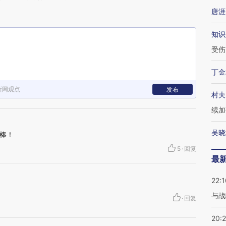
唐涯
知识
受伤
丁金
新网观点
发布
村夫
续加
吴晓
棒！
5
·
回复
最
22:1
与战
·
回复
20: