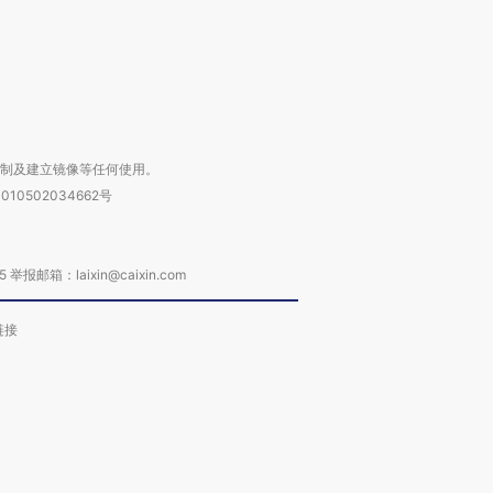
进第四届链博
【商旅对话】华住集团
技“链”接产
【特别呈现】寻找100种
CFO：不靠规模取胜，华
【特别呈
有意思的生活方式·第三对
住三大增长引擎是什么？
有意思的
复制及建立镜像等任何使用。
010502034662号
箱：laixin@caixin.com
链接