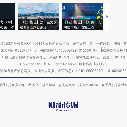
【推广】走
找100种
【特别呈现】澳门全力探
【特别呈现】《东莞，人
会，让数智科
式·第一对
索葡语国家新渠道
间便利店》倾情上线
业
权为财新传媒及/或相关权利人专属所有或持有。未经许可，禁止进行转载、摘编、
京ICP备10026701号-8
|
网信算备110105862729401250013号
|
京公网安备 11
广播电视节目制作经营许可证：京第01015号
|
出版物经营许可证：第直100013号
Copyright 财新网 All Rights Reserved 版权所有 复制必究
害信息举报、未成年人举报、谣言信息）：010-85905050 13195200605 举报邮
于我们
|
加入我们
|
啄木鸟公益基金会
|
意见与反馈
|
提供新闻线索
|
联系我们
|
友情