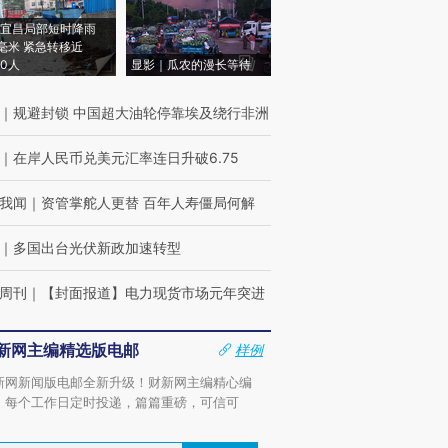
宜昌局部短时降雨
8毫米 紧急转移近
00人
显影｜瓜农的漫长等待
｜
规避封锁 中国超大油轮停靠埃及绕行非洲
｜
在岸人民币兑美元汇率连日升破6.75
我闻
｜
资管掌舵人更替 百年人寿僵局何解
｜
多国出台光伏新政加速转型
周刊
｜
【封面报道】电力现货市场元年突进
新网主编精选版电邮
样例
新网新闻版电邮全新升级！财新网主编精心编
，每个工作日定时投递，篇篇重磅，可信可
。