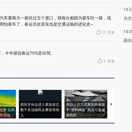
14:
汽车要两天一夜经过五个渡口，我每次都因为晕车吐一路，现
光伏
用怕晕车了，春运历史其实也是交通运输的进化史~
14:
12
·
回复
撬动
，今年据说春运70%是自驾。
3
·
回复
西班牙休达进入紧急状态
加沙上百万流离失所者困
视线｜HYR
纪录 当局
数千非法移民从摩洛哥闯
于“塑料烤箱” 高温引发健
术：是什么
外活动
入
康危机
心“花钱找虐