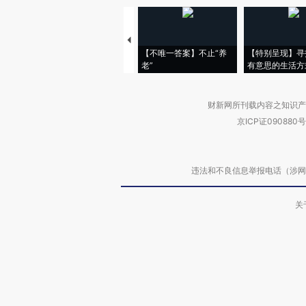
【不唯一答案】不止“养
【特别呈现】寻
老”
有意思的生活方
财新网所刊载内容之知识产
京ICP证090880号
违法和不良信息举报电话（涉网络暴力有
关