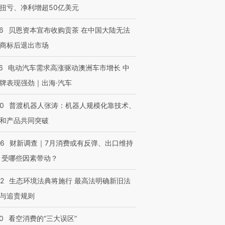
扭亏、净利增超50亿美元
6
贝恩资本宣布收购贡茶 在中国大陆无法
商标后退出市场
6
电动汽车需求高涨驱动澳洲车市增长 中
牌表现强劲｜出海·汽车
00
普渡机器人张涛：机器人规模化靠技术、
和产品共同突破
56
财新调查｜7月消费或有反弹、出口维持
 受哪些因素带动？
42
生态环境法典将施行 最高法明确新旧法
与追责规则
0
看空消费的“三大误区”