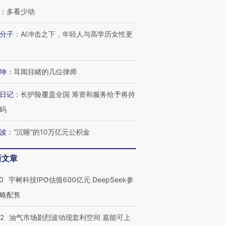
：
多看少动
分子
：
AI冲击之下，年轻人与高学历女性更
坤
：
耳闻目睹的几位律师
日记
：
长护险覆盖全国 筹资和服务给予将持
码
波
：
“沉睡”的10万亿元公积金
新文章
0
宇树科技IPO估值600亿元 DeepSeek参
略配售
22
油气市场剧烈波动现套利空间 嘉能可上