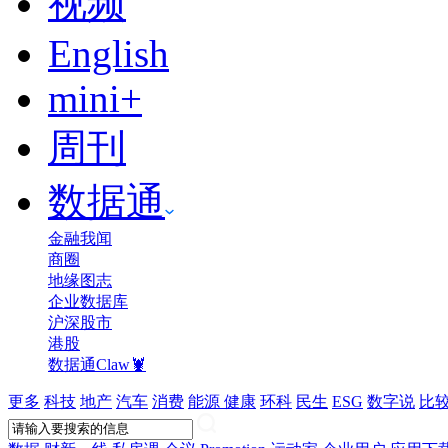
视频
English
mini+
周刊
数据通
金融我闻
商圈
地缘图志
企业数据库
沪深股市
港股
数据通Claw🦞
更多
科技
地产
汽车
消费
能源
健康
环科
民生
ESG
数字说
比