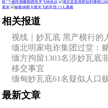
机”？难民潮撕裂西班牙飞地休达
湖北宜昌局部短时降雨128毫
毫米
秘鲁纳斯卡观光飞机坠毁 13人遇难
相关报道
视线｜妙瓦底 黑产横行的
缅北明家电诈集团过堂：赌
缅方拘留1303名涉妙瓦
移交事宜
缅甸妙瓦底61名疑似人口
最新文章