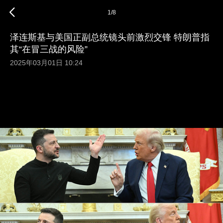
1
/
8
泽连斯基与美国正副总统镜头前激烈交锋 特朗普指
其“在冒三战的风险”
2025年03月01日 10:24