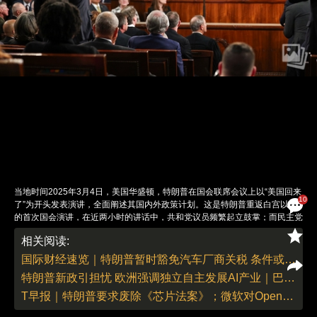
当地时间2025年3月4日，美国华盛顿，特朗普在国会联席会议上以“美国回来
10
了”为开头发表演讲，全面阐述其国内外政策计划。这是特朗普重返白宫以来
的首次国会演讲，在近两小时的讲话中，共和党议员频繁起立鼓掌；而民主党
议员则全程静默，还有一些频频挥舞“撒谎”等标语牌以示抗议。开场后不久，
相关阅读:
79岁的得克萨斯州民主党众议员艾尔·格林，就因用拐杖指向特朗普并大声打
断其讲话而被请出场外。美国白宫次日对此称，民主党议员“太可耻”，并指责
国际财经速览｜特朗普暂时豁免汽车厂商关税 条件或为回迁工厂到美国
民主党是“仇恨疯狂之党”。图：视觉中国
特朗普新政引担忧 欧洲强调独立自主发展AI产业｜巴展一线
责任编辑：董德 | 版面编辑：董德
T早报｜特朗普要求废除《芯片法案》；微软对OpenAI的130亿美元投资获英国“放行”；ASML去年净利润下滑3.4%