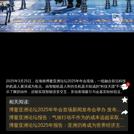
2025年3月25日，在海南博鳌亚洲论坛2025年年会现场，一组融合前沿科技
3
的机器人展演成为焦点。由智能机器人和仿生机器犬组成的"科技天团"不仅展
示了舞蹈动作，还能实现智能语音交互，灵动表现吸引与会嘉宾纷纷驻足。
图：视觉中国
相关阅读:
责任编辑：翁倩 董德 | 版面编辑：翁倩
博鳌亚洲论坛2025年年会首场新闻发布会举办 发布两份旗舰报告
博鳌亚洲论坛报告：气候行动不作为的成本远超采取行动
博鳌亚洲论坛2025年报告：亚洲仍将成为世界经济主要引擎