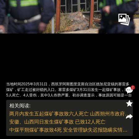
当地时间2025年3月31日，西班牙阿斯图里亚斯自治区德加尼亚镇的塞雷多
2
煤矿，矿工走过被封锁的入口。塞雷多煤矿3月31日发生一起煤矿事故，造成
5人死亡、4人受伤，其中3人伤势严重。初步调查显示，事故原因可能是一台
机器在使用中发生爆炸，调查工作还在进行中。西班牙首相佩德罗·桑切斯当
相关阅读:
日通过社交媒体向遇难者家属表示慰问。图：Cesar Manso/视觉中国
责任编辑：刘青 董德 | 版面编辑：刘青
两月内发生五起煤矿事故致六人死亡 山西朔州市政府被约谈
安徽、山西同日发生煤矿事故 已致12人死亡
中煤平朔煤矿事故致4死 安全管理缺失迟报隐瞒实情43人被问责