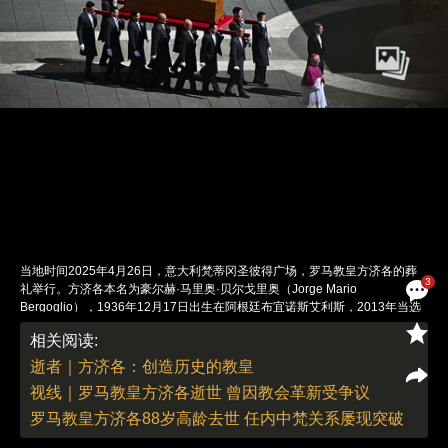
当地时间2025年4月26日，意大利梵蒂冈圣彼得广场，罗马教皇方济各的葬
3
礼举行。方济各本名为豪尔赫·马里奥·贝尔戈里奥（Jorge Mario
Bergoglio），1936年12月17日出生在阿根廷布宜诺斯艾利斯，2013年当选
为第266任罗马教皇，是1300年来首位出身于拉丁美洲的教皇。4月21日，方
相关阅读:
济各因中风、昏迷及不可逆的心脏衰竭逝世，享年88岁。图： Mandel
NGAN/视觉中国
逝者｜方济各：创造历史的教皇
责任编辑：翁倩 | 版面编辑：翁倩
视线｜罗马教皇方济各逝世 曾因教会革新受争议
罗马教皇方济各88岁高龄去世 任内中梵关系屡现突破