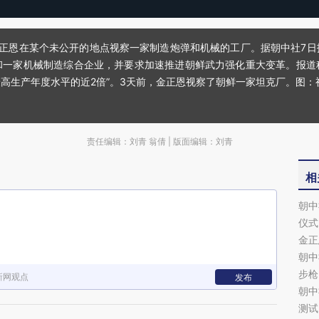
人金正恩在某个未公开的地点视察一家制造炮弹和机械的工厂。据朝中社7
和一家机械制造综合企业，并要求加速推进朝鲜武力强化重大变革。报道
最高生产年度水平的近2倍”。3天前，金正恩视察了朝鲜一家坦克厂。图：
责任编辑：刘青 翁倩 | 版面编辑：刘青
相
朝中
仪式
金正
朝中
步枪
新网观点
发布
朝中
测试