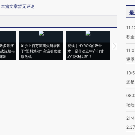
本篇文章暂无评论
最
11:1
积金
致多瑙河
加沙上百万流离失所者困
视线｜HYROX的吸金
马航飞行员
11:0
二战沉船与
于“塑料烤箱” 高温引发健
术：是什么让中产们甘
粒摇头丸 尿
露出
康危机
心“花钱找虐”？
毒品
逐季
10:
远是
08:
纪违
21:
2.