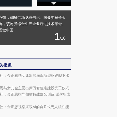
日报道，朝鲜劳动党总书记、国务委员长金
称，该炮弹综合生产企业通过技术革命、
视觉中国
1
/10
关报道
社：金正恩携女儿出席海军新型驱逐舰下水
恩与女儿金主爱出席万套住宅建设完工仪式
社：金正恩指导朝鲜特战部队训练 试射狙击
社：金正恩视察搭载AI的自杀式无人机性能