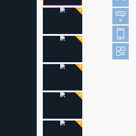
0
登
成
阅读财新网