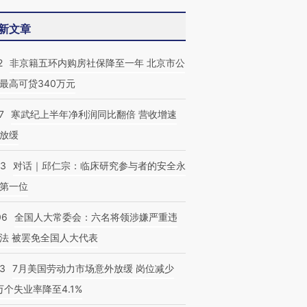
新文章
2
非京籍五环内购房社保降至一年 北京市公
最高可贷340万元
跨国走私7万
视线｜被称为“蟑螂”的印
视线｜“入侵”还是“人道危
7
寒武纪上半年净利润同比翻倍 营收增速
检体内含3种
度Z世代 用街头抗争将教
机”？难民潮撕裂西班牙
秘鲁纳斯
育部长拱下台
飞地休达
13人遇难
放缓
53
对话｜邱仁宗：临床研究参与者的安全永
第一位
06
全国人大常委会：六名将领涉嫌严重违
法 被罢免全国人大代表
43
7月美国劳动力市场意外放缓 岗位减少
3万个失业率降至4.1%