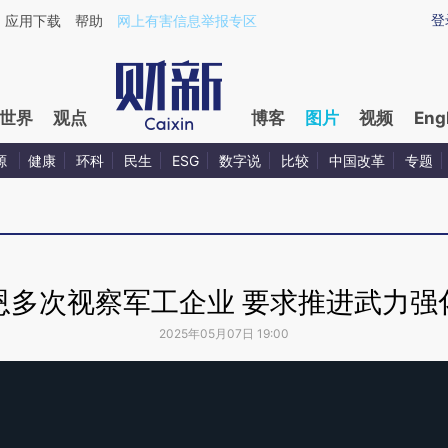
登
应用下载
帮助
网上有害信息举报专区
世界
观点
博客
图片
视频
Eng
源
健康
环科
民生
ESG
数字说
比较
中国改革
专题
恩多次视察军工企业 要求推进武力强
2025年05月07日 19:00