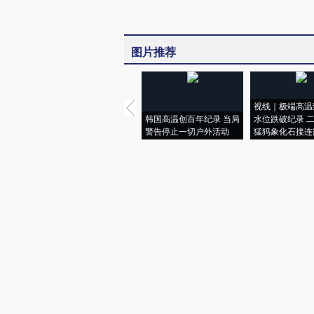
图片推荐
视线｜极端高温
韩国高温创百年纪录 当局
水位跌破纪录 
警告停止一切户外活动
猛犸象化石接连