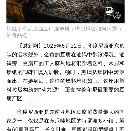
视线｜印尼豆腐工厂烧塑料：进口垃圾如何污染亚
洲食品链
【财新网】
2025年5月22日，印度尼西亚东爪
哇的泗水郊外，金黄的豆腐在油锅中翻滚浮沉。油
锅旁，豆腐厂的工人麻利地将混杂着塑料、木屑和
废纸的“燃料”填入炉膛。顿时，黑烟从烟囱中滚滚
而出。在她身后，这样的燃料堆积如山。这座用塑
料垃圾构筑的“动力源”，正支撑着印尼最重要的豆
腐产区。
印度尼西亚是东南亚地区豆腐消费量最大的国
家之一：仅仅是在东爪哇地区的特罗波多小镇，就
有60家豆腐厂。长久以来，豆腐都是印尼餐桌上不