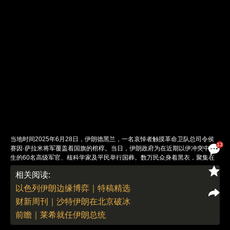
当地时间2025年6月28日，伊朗德黑兰，一名哀悼者触摸革命卫队总司令侯
13
赛因·萨拉米将军覆盖着国旗的棺椁。当日，伊朗政府为在近期以伊冲突中丧
生的60名高级军官、核科学家及平民举行国葬。数万民众身着黑衣，聚集在
阿扎迪广场（Azadi Square）和恩格拉布广场（Enghelab Square）。此次
相关阅读:
国葬被称为“烈士之力”（Martyrs of Power），伊朗总统佩泽希齐扬、最高领
袖顾问沙姆哈尼等政要出席。遇难者包括武装部队总参谋长巴盖里、革命卫队
以色列伊朗边缘博弈｜特稿精选
总司令萨拉米及航天部队指挥官哈吉扎德，他们均在6月13日以色列“崛起的
财新周刊｜沙特伊朗在北京破冰
雄狮”行动首日阵亡。伊朗官方称，此轮冲突共造成610人死亡，包括49名妇
女和13名儿童，另有4700多人受伤。图：Vahid Salemi/视觉中国
前瞻｜莱希就任伊朗总统
责任编辑：李丛汛 | 版面编辑：李丛汛