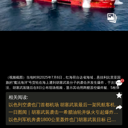
（视频截图）当地时间2025年7月6日，红海荷台达省海域，悬挂利比里亚国
43
旗的“魔法海洋”号货轮在海上遭到胡塞武装分子的袭击并发生爆炸，于次日沉
没。胡塞武装随后在8日公布现场视频，显示其动用两艘遥控爆炸艇、5枚弹
道导弹及3架无人机实施联合打击，货轮最终因严重进水沉没，但所有船员安
相关阅读:
全撤离。胡塞武装发言人叶海亚·萨雷亚称，此次袭击是因该船所属公司一周
内三次违反禁令向以色列运送货物，且多次无视警告。据悉，“魔法海洋”号载
以色列空袭也门首都机场 胡塞武装最后一架民航客机被毁
有1.7万吨硝酸铵，其沉没可能对红海生态造成长期污染。图：
一日图闻｜胡塞武装袭击一希腊油轮并纵火引起爆炸、台风“珊珊”已致日本九州4死1失踪
ANSARULLAH MEDIA CENTRE / 视觉中国
责任编辑：李丛汛 | 版面编辑：李丛汛
以色列军机奔袭1800公里轰炸也门胡塞武装目标 已致4死49伤