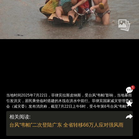
5
当地时间2025年7月22日，菲律宾拉斯皮纳斯，受台风“韦帕”影响，当地暴雨
引发洪灾，居民乘坐临时搭建的木筏在洪水中前行。菲律宾国家减灾管理委员
会（减灾委）发布消息称，截至7月22日上午6时，受今年第6号台风“韦帕”、
西南季风和新生成低压区等综合天气系统的影响，菲律宾已经有6人死亡、6
相关阅读:
人失踪，受灾人口超过126万。图：IC photo
责任编辑：刘青 翁倩 | 版面编辑：刘青
台风“韦帕”二次登陆广东 全省转移66万人应对强风雨