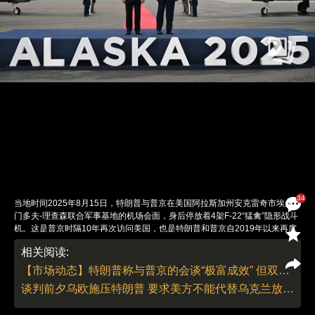
34
当地时间2025年8月15日，特朗普与普京在美国阿拉斯加州安克雷奇市埃尔
门多夫-理查森联合军事基地的机场会面，身后停放着4架F-22“猛禽”隐形战斗
机。这是普京时隔10年再次访问美国，也是特朗普和普京自2019年以来再度
作为美俄领导人举行会晤。会谈一共持续了2小时45分钟。会谈后，特朗普和
相关阅读:
普京共同出席了仅12分钟的联合记者会，双方并未宣布任何形式的停战或协
议，也未详细介绍会谈情况，而且没有回答记者的提问。图：Andrew
【市场动态】特朗普称与普京的会谈“极富成效” 但双方尚未达成协议
Caballero-Reynolds/视觉中国
谈判前夕乌欧施压特朗普 要求美方不能代替乌克兰放弃领土
责任编辑：刘青 翁倩 | 版面编辑：刘青