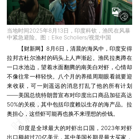
当地时间2025年8月13日，印度科钦，渔民在风暴
中紧急避险。图：Elke Scholiers/视觉中国
【财新网】
8月6日，清晨的海风中，印度安得
拉邦古杜尔渔村的码头上人声渐起。渔民拉奥蹲在
一口水池边，望着水面翻腾的南美白对虾，心情却
不像往常一样轻快。八个月的养殖周期眼看就要迎
来收获，可一则遥远的消息打乱了他的所有计划
——美国总统特朗普宣布对印度出口商品加征高达
50%的关税，其中包括印度赖以生存的海产品。拉
奥担心，这些虾可能再也换不来理想的价钱。
印度是全球最大的对虾出口国，2023年对虾
出口额超过70亿美元，其中美国长期是最大买家，