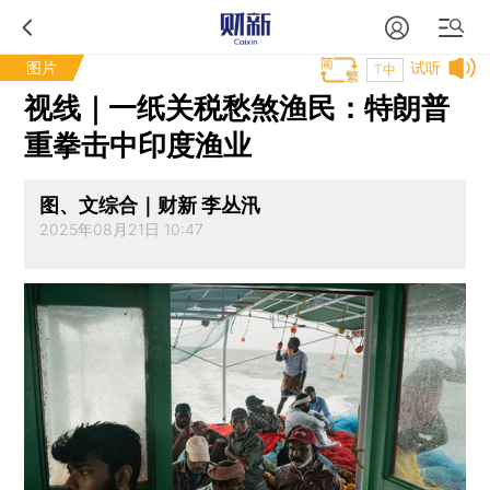
图片
试听
T中
视线｜一纸关税愁煞渔民：特朗普
重拳击中印度渔业
图、文综合｜财新 李丛汛
2025年08月21日 10:47