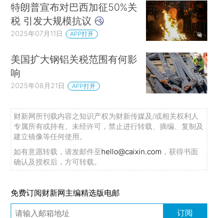
特朗普宣布对巴西加征50%关
税 引发大规模抗议
2025年07月11日
APP打开
美国扩大钢铝关税范围有何影
响
2025年08月21日
APP打开
财新网所刊载内容之知识产权为财新传媒及/或相关权利人
专属所有或持有。未经许可，禁止进行转载、摘编、复制及
建立镜像等任何使用。
如有意愿转载，请发邮件至
hello@caixin.com
，获得书面
确认及授权后，方可转载。
免费订阅财新网主编精选版电邮
订阅