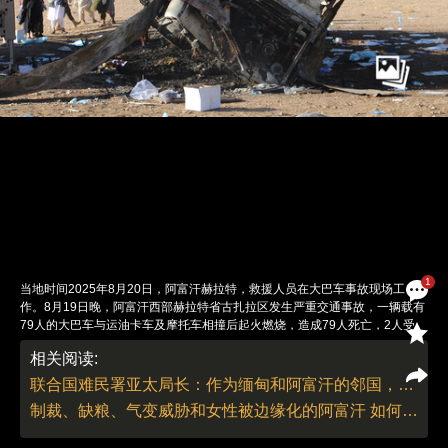
1
当地时间2025年8月20日，阿富汗赫拉特，救援人员在大巴车事故现场工
作。8月19日晚，阿富汗西部赫拉特省古扎拉区发生严重交通事故，一辆载有
79人的大巴车与运油卡车及摩托车相撞后起火燃烧，造成79人死亡，2人受
伤，死者中包含至少17名儿童，多数遗体严重烧毁难以辨认。据赫拉特省政
相关阅读:
府发言人穆罕默德·优素福·萨伊迪透露，事故大巴当时正从伊朗边境城镇伊斯
兰卡拉驶往喀布尔，车上乘客均为近期被伊朗遣返的人员。初步调查显示，大
联合国难民署亚太局长：作为缅甸和阿富汗的邻国，中国对问题的解决作用重要
巴超速行驶且司机操作失误是导致事故的直接原因，而卡车运输的燃油则加剧
制裁、缺粮、气变威胁和女性被边缘化的阿富汗 如何不被世人遗忘
了火势蔓延。过去数月以来，已有近180万阿富汗人被伊朗强制遣返。图：视
觉中国