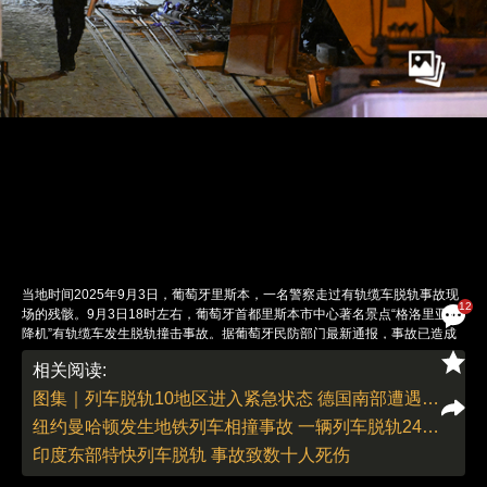
当地时间2025年9月3日，葡萄牙里斯本，一名警察走过有轨缆车脱轨事故现
12
场的残骸。9月3日18时左右，葡萄牙首都里斯本市中心著名景点“格洛里亚升
降机”有轨缆车发生脱轨撞击事故。据葡萄牙民防部门最新通报，事故已造成
17人死亡、21人受伤。中国驻葡萄牙大使馆确认，暂无中国公民伤亡报告。
相关阅读:
初步调查显示，事故因缆车安全钢索断裂引发。一节车厢沿斜坡急速下滑，与
另一节车厢及周边建筑猛烈相撞，导致车厢严重损毁。现场目击者描述缆
图集｜列车脱轨10地区进入紧急状态 德国南部遭遇大面积洪水
车“像纸板箱一样翻覆”。该缆车建于1885年，是里斯本标志性历史交通工具，
纽约曼哈顿发生地铁列车相撞事故 一辆列车脱轨24人受伤
轨道全长265米，连接市中心与山区。据当地媒体报道，为降低运营成本，事
故缆车运营公司卡里斯早已将该缆车的维护工程外包，由此引发外界对缆车维
印度东部特快列车脱轨 事故致数十人死伤
护状况的质疑。葡萄牙政府宣布9月4日为全国哀悼日，里斯本市议会已暂停