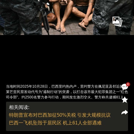
8
当地时间2025年10月28日，巴西里约热内卢，里约警方在佩尼亚及邻近的阿
莱芒贫民窟发动代号为“遏制行动”的突袭，以打击该市最大犯罪集团之一“红色
司令部”。约2500名警力参与行动，期间发生激烈交火。警方称共逮捕81人，
缴获93支步枪及大量毒品。行动造成119人死亡，其中包含115名犯罪嫌疑人
相关阅读:
和4名警察。图： Mauro PIMENTEL/视觉中国
责任编辑：翁倩 | 版面编辑：刘青
特朗普宣布对巴西加征50%关税 引发大规模抗议
巴西一飞机坠毁于居民区 机上61人全部遇难