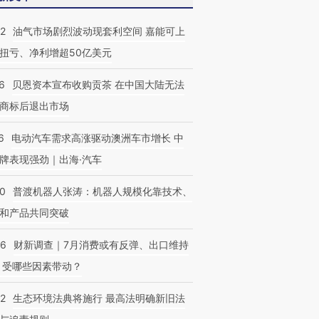
22
油气市场剧烈波动现套利空间 嘉能可上
扭亏、净利增超50亿美元
6
贝恩资本宣布收购贡茶 在中国大陆无法
商标后退出市场
6
电动汽车需求高涨驱动澳洲车市增长 中
牌表现强劲｜出海·汽车
00
普渡机器人张涛：机器人规模化靠技术、
和产品共同突破
56
财新调查｜7月消费或有反弹、出口维持
 受哪些因素带动？
OX的吸金
马航飞行员跨国走私7万
视线｜被称为“蟑螂”的印
让中产们甘
粒摇头丸 尿检体内含3种
度Z世代 用街头抗争将教
秘鲁纳斯
42
生态环境法典将施行 最高法明确新旧法
”？
毒品
育部长拱下台
13人遇难