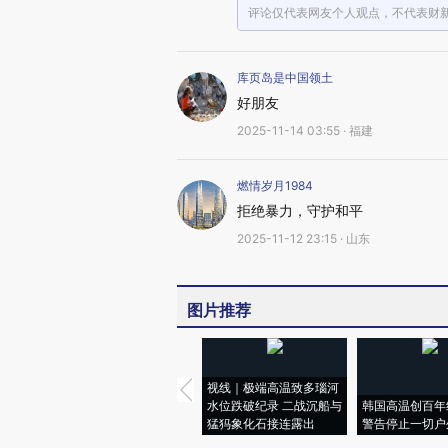
评论仅代表网友个人观点，不代表财
库页岛是中国领土
好朋友
2025-11-14 03:55 · 福建
燃情岁月1984
拒绝暴力，守护和平
2025-11-12 23:15 · 山东
图片推荐
视线｜极端高温致多瑙河
水位跌破纪录 二战沉船与
韩国高温创百年
猛犸象化石接连露出
警告停止一切户