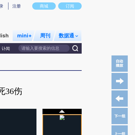
录
注册
商城
订阅
lish
mini+
周刊
数据通
讣闻
36伤