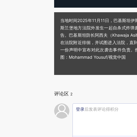
当地时间2025年11月11日，巴基斯
斯兰堡地方法院外发生一起自杀式炸弹
告。巴基斯坦防长阿西夫（Khawaja 
在法院附近徘徊，并试图进入法院，直到一辆
一份声明中宣布对此次袭击事件负责。然而
图：Mohammad Yousuf/视觉中国
评论区
2
登录
后发表评论得积分