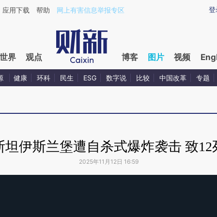
登
应用下载
帮助
网上有害信息举报专区
世界
观点
博客
图片
视频
Eng
源
健康
环科
民生
ESG
数字说
比较
中国改革
专题
斯坦伊斯兰堡遭自杀式爆炸袭击 致12死
2025年11月12日 16:59