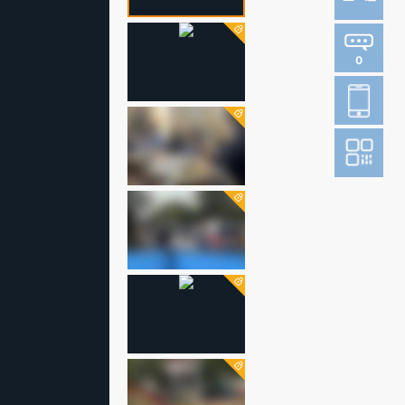
0
登
成
阅读财新网