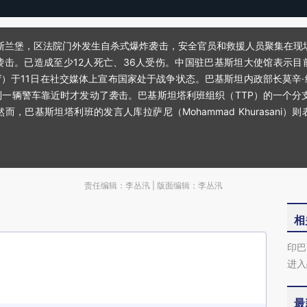
坦伊斯兰堡，区法院门外发生自杀式爆炸袭击，安全官员和救援人员聚集在现场
袭击。已造成至少12人死亡、36人受伤。中国驻巴基斯坦大使馆表示目
Asif）于11日在社交媒体上宣布国家处于战争状态‌。巴基斯坦内政部长
警车靠近时才发动了袭击。巴基斯坦塔利班组织（TTP）的一个分支派别“自由
，巴基斯坦塔利班的发言人库拉萨尼（Mohammad Khurasani
责任编辑：李丛汛 | 版面编辑：李丛汛
相
印巴
进入
最