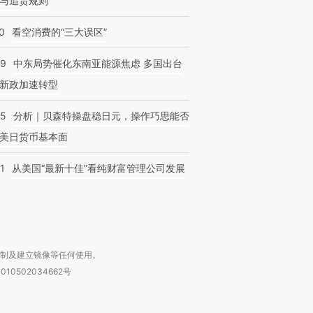
与追责规则
0
看空消费的“三大误区”
59
中东局势催化东南亚能源焦虑 多国出台
新政加速转型
05
分析｜贝森特操盘稳日元，操作巧思能否
美日货币基本面
1
从美国“最新十佳”看纯财富管理公司发展
复制及建立镜像等任何使用。
010502034662号