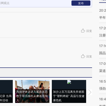
新网观点
发布
20:
半年
17:2
·
回复
注册
17:1
国品
·
回复
17:
渠道
16:
强劲
西班牙休达进入紧急状态
加沙上百万流离失所者困
视线｜HYR
纪录 当局
数千非法移民从摩洛哥闯
于“塑料烤箱” 高温引发健
术：是什么
16:
外活动
入
康危机
心“花钱找虐