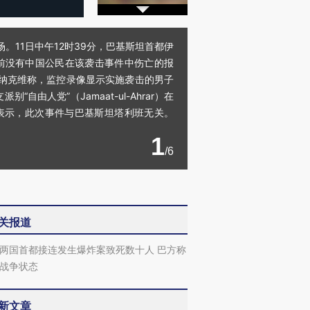
。11日中午12时39分，巴基斯坦首都伊
前没有中国公民在该袭击事件中伤亡的报
莫辛·纳克维称，监控录像显示实施袭击的男子
人党”（Jamaat-ul-Ahrar）在
）则表示，此次事件与巴基斯坦塔利班无关。
1
/6
关报道
两国首都接连发生爆炸案致死数十人 巴方称
战争状态
新文章