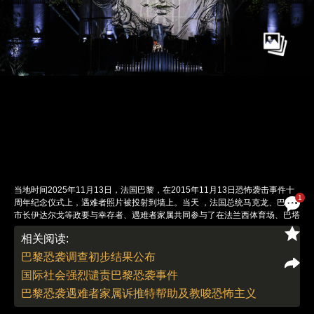
当地时间2025年11月13日，法国巴黎，在2015年11月13日恐怖袭击事件十
1
周年纪念仪式上，遇难者照片被投射到墙上。当天 ，法国总统马克龙、巴黎
市长伊达尔戈等政要与幸存者、遇难者家属共同参与了在法兰西体育场、巴塔
克兰剧院等当年所有袭击地点举行的纪念仪式。当天，位于巴黎第四区圣热尔
相关阅读:
韦广场的“2015年11月13日纪念花园”正式揭幕，花园内镌刻着遇难者名字的
花岗岩石块，象征着六处袭击地点。马克龙在讲话中强调“伤痛依旧”，并指出
巴黎恐袭调查初步结果公布
过去10年间，法国共挫败了85起恐袭图谋，其中今年阻止了6起，当前面临的
国际社会强烈谴责巴黎恐袭事件
恐怖袭击威胁“仍然非常高”。2015年11月的巴黎恐袭共造成130人死亡，是法
国二战后遭遇的最严重恐怖袭击。图：Stephane Lemouton/视觉中国
巴黎恐袭遇难者家属诉推特帮助及教唆恐怖主义
责任编辑：李丛汛 | 版面编辑：李丛汛