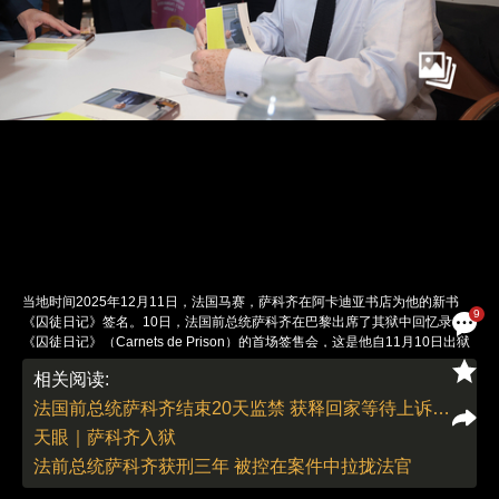
当地时间2025年12月11日，法国马赛，萨科齐在阿卡迪亚书店为他的新书
9
《囚徒日记》签名。10日，法国前总统萨科齐在巴黎出席了其狱中回忆录
《囚徒日记》（Carnets de Prison）的首场签售会，这是他自11月10日出狱
后的首次公开亮相。该书记录了其今年10月因利比亚资助竞选案被判五年监
相关阅读:
禁后，在马赛拉桑特监狱服刑三周的经历，将狱中生活描述为“充斥噪音与绝
望的灰色地狱”。萨科齐坚称自己清白，并称判决损害法国司法公信力。他目
法国前总统萨科齐结束20天监禁 获释回家等待上诉审理
前正就案件提起上诉，二审定于2026年3月开庭。除巴黎外，萨科齐还将在法
天眼｜萨科齐入狱
国南部进行巡回签售，已公布的计划包括戛纳、马赛和芒通等城市。图：
Robert Poulain/视觉中国
法前总统萨科齐获刑三年 被控在案件中拉拢法官
责任编辑：李丛汛 | 版面编辑：李丛汛