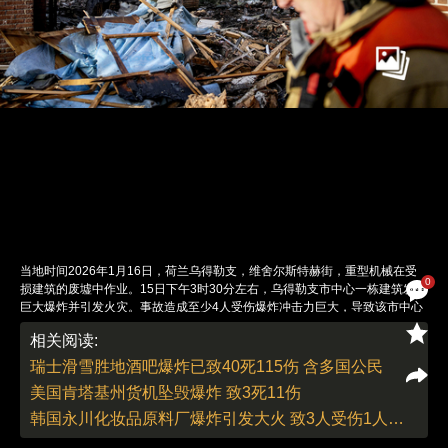
当地时间2026年1月16日，荷兰乌得勒支，维舍尔斯特赫街，重型机械在受
0
损建筑的废墟中作业。15日下午3时30分左右，乌得勒支市中心一栋建筑发生
巨大爆炸并引发火灾。事故造成至少4人受伤爆炸冲击力巨大，导致该市中心
历史街区多栋相邻建筑倒塌。消防人员耗时约6小时才将大火完全控制。目
相关阅读:
前，经市政部门初步调查，事故原因指向燃气泄漏，当局暂未发现人为破坏迹
象。图：KOEN VAN WEEL／视觉中国
瑞士滑雪胜地酒吧爆炸已致40死115伤 含多国公民
责任编辑：李丛汛 | 版面编辑：李丛汛
美国肯塔基州货机坠毁爆炸 致3死11伤
韩国永川化妆品原料厂爆炸引发大火 致3人受伤1人失踪